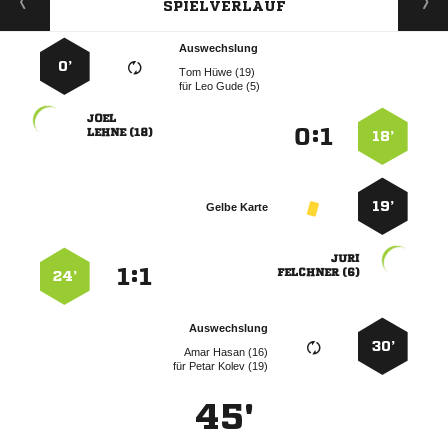
SPIELVERLAUF
Auswechslung
0’
  
für
  

:


 
18’
19’
Gelbe Karte

:


 
24’
Auswechslung
30’
  
für
  
45'