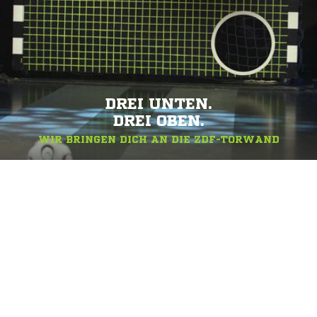
DREI UNTEN.
DREI OBEN.
WIR BRINGEN DICH AN DIE ZDF-TORWAND