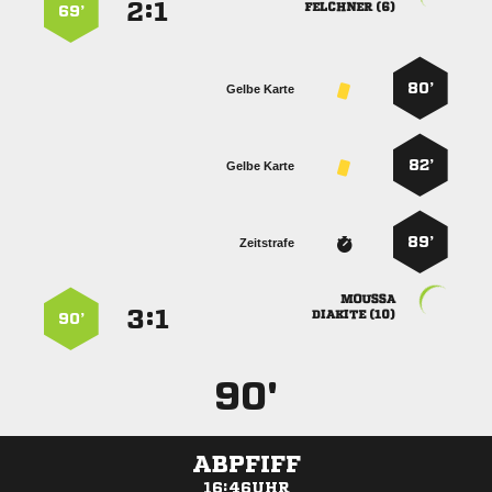
:


 
69’
80’
Gelbe Karte
82’
Gelbe Karte
89’
Zeitstrafe

:


 
90’
90'
ABPFIFF
16:46UHR