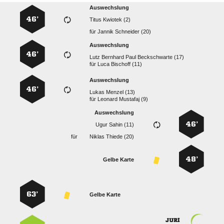
Auswechslung
46’
  
für
  
Auswechslung
46’
    
für
  
Auswechslung
46’
  
für
  
Auswechslung
46’
  
für
  
48’
Gelbe Karte
63’
Gelbe Karte
