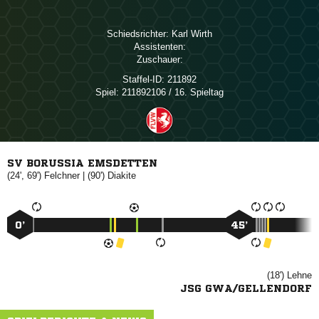
Schiedsrichter:
 
Assistenten:
Zuschauer:
Staffel-ID:
211892
Spiel:
211892106 / 16. Spieltag
SV BORUSSIA EMSDETTEN
(24', 69')

| (90')

0’
45’
(18')

JSG GWA/GELLENDORF