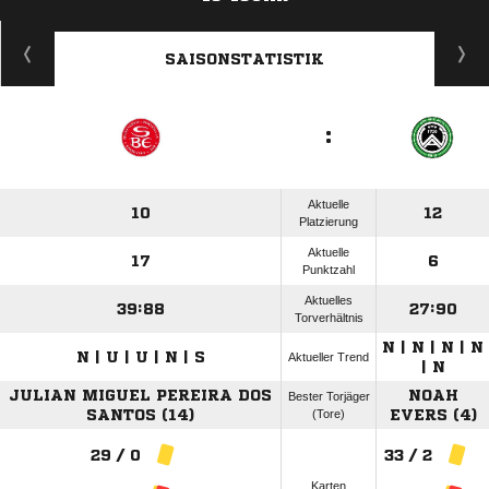
ANZEIGE
SAISONSTATISTIK
:
Aktuelle
10
12
Platzierung
Aktuelle
17
6
Punktzahl
Aktuelles
39:88
27:90
Torverhältnis
N | N | N | N
N | U | U | N | S
Aktueller Trend
| N
JULIAN MIGUEL PEREIRA DOS
NOAH
Bester Torjäger
SANTOS (14)
(Tore)
EVERS (4)
29 / 0
33 / 2
Karten