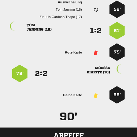
Auswechslung
58’
  
für
   

:


 
61’
75’
Rote Karte

:


 
79’
88’
Gelbe Karte
90'
ABPFIFF