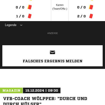
Karten
0 / 0
0 / 0
(Team/Offiz.)
1 / 0
2 / 0
Legende
ANZEIGE
FALSCHES ERGEBNIS MELDEN
MAGAZIN
15.12.2024 | 08:30
VFB-COACH WÖLPPER: "DURCH UND
DURCH HÜLSER"