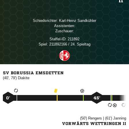
II
Schiedsrichter:
 
Assistenten:
Zuschauer:
Staffel-ID:
211892
Spiel:
211892166 / 24. Spieltag
SV BORUSSIA EMSDETTEN
(40', 79')

0’
45’
(50')

| (61')

VORWÄRTS WETTRINGEN II