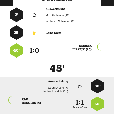
Auswechslung
2’
  
für
  
25’
Gelbe Karte

:


 
40’
45'
Auswechslung
50’
  
für
  

:


 
50’
Strafstoßtor