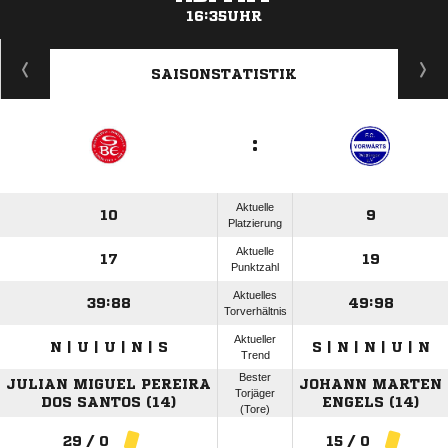
16:35UHR
ANZEIGE
SAISONSTATISTIK
:
Aktuelle
10
9
Platzierung
Aktuelle
17
19
Punktzahl
Aktuelles
39:88
49:98
Torverhältnis
Aktueller
N | U | U | N | S
S | N | N | U | N
Trend
Bester
JULIAN MIGUEL PEREIRA
JOHANN MARTEN
Torjäger
DOS SANTOS (14)
ENGELS (14)
(Tore)
29 / 0
15 / 0