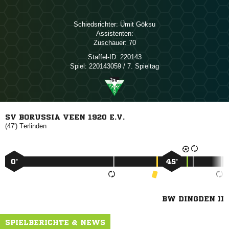
Schiedsrichter:
 
Assistenten:
Zuschauer:
70
Staffel-ID:
220143
Spiel:
220143059 / 7. Spieltag
SV BORUSSIA VEEN 1920 E.V.
(47')

0’
45’
BW DINGDEN II
SPIELBERICHTE & NEWS