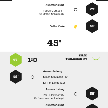
Auswechslung
29’
  
für
  
43’
Gelbe Karte
45'

:


 
47’
Auswechslung
49’
  
für
  
Auswechslung
58’
  
für
    
Auswechslung