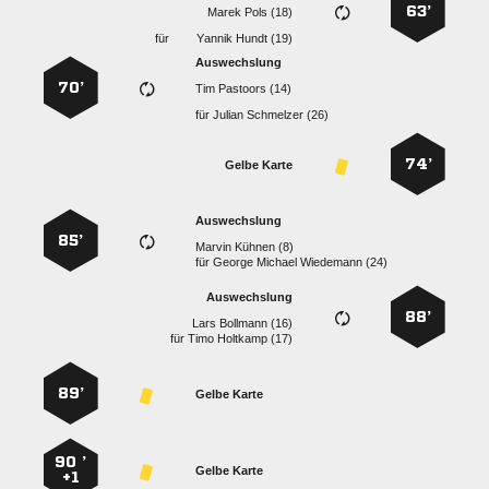
63’
  
für
  
Auswechslung
70’
  
für
  
74’
Gelbe Karte
Auswechslung
85’
  
für
   
Auswechslung
88’
  
für
  
89’
Gelbe Karte
90 ’
Gelbe Karte
+1