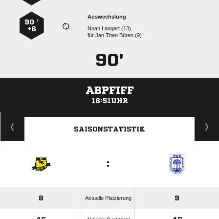
Auswechslung
90 ’
+6
  
für
   
90'
ABPFIFF
16:51UHR
ANZEIGE
SAISONSTATISTIK
:
8
9
Aktuelle Platzierung