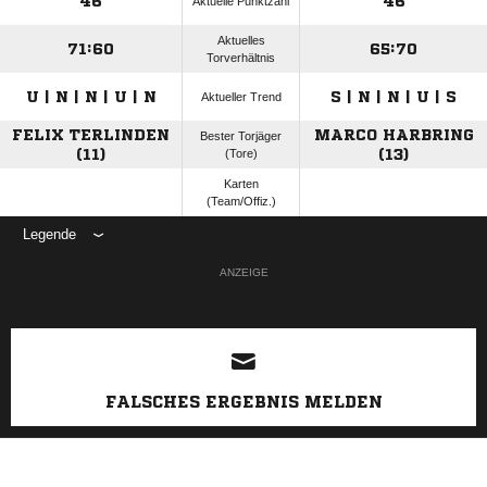
46
46
Aktuelle Punktzahl
Aktuelles
71:60
65:70
Torverhältnis
U | N | N | U | N
S | N | N | U | S
Aktueller Trend
FELIX TERLINDEN
MARCO HARBRING
Bester Torjäger
(11)
(Tore)
(13)
Karten
(Team/Offiz.)
Legende
ANZEIGE
FALSCHES ERGEBNIS MELDEN