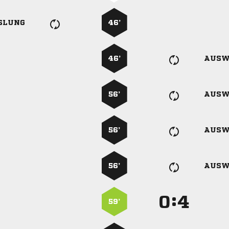
SLUNG
46’
46’
AUSW
56’
AUSW
56’
AUSW
56’
AUSW
:


59’