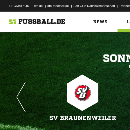
PROMATEUR
|
dfb.de
|
dfb-efootball.de
|
Fan Club Nationalmannschaft
|
Partner
FUSSBALL.DE
NEWS
L

SV BRAUNENWEILER