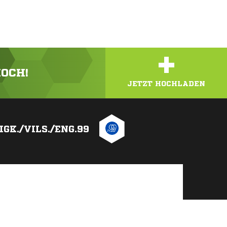
+
HOCH!
JETZT HOCHLADEN
IGK./VILS./ENG.99