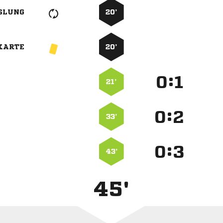
SLUNG
20’
KARTE
20’
:


21’
:


33’
:


43’
45'