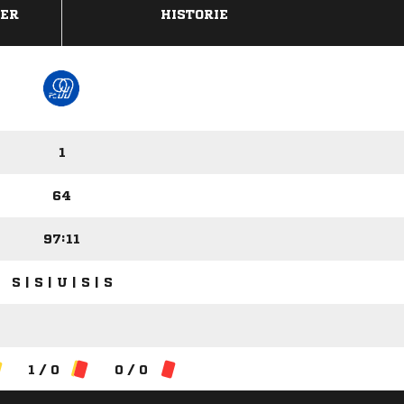
DER
HISTORIE
1
64
97:11
S | S | U | S | S
1 / 0
0 / 0