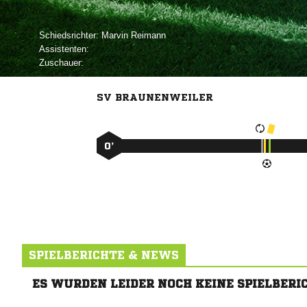
Schiedsrichter:
 
Assistenten:
Zuschauer:
SV BRAUNENWEILER
0’
SPIELBERICHTE & NEWS
ES WURDEN LEIDER NOCH KEINE SPIELBERI