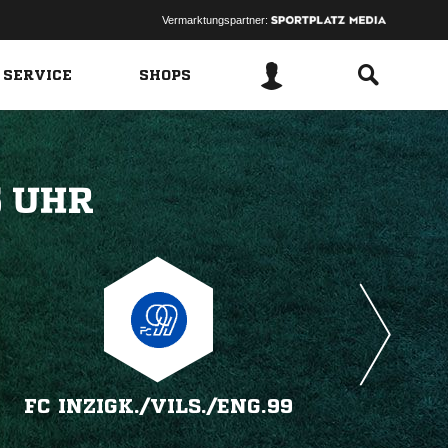
Vermarktungspartner:
 SERVICE
SHOPS
 
FC INZIGK./​VILS./​ENG.99