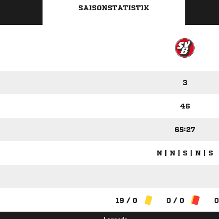
SAISONSTATISTIK
3
46
65:27
N | N | S | N | S
19 / 0
0 / 0
0