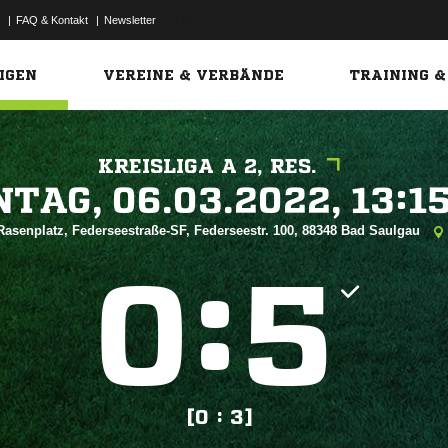
|
FAQ & Kontakt
|
Newsletter
Link
IGEN
VEREINE & VERBÄNDE
TRAINING &
KREISLIGA A 2, RES.
 


Rasenplatz, Federseestraße-SF, Federseestr. 100, 88348 Bad Saulgau
:


[0 : 3]