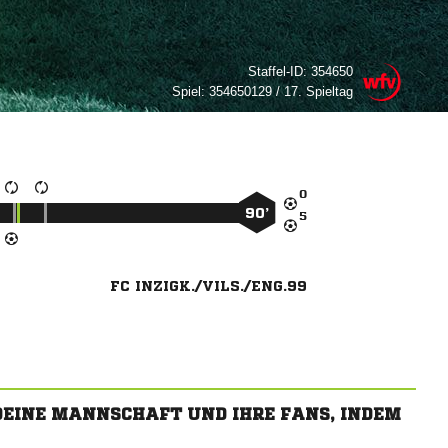
Staffel-ID:
354650
Spiel:
354650129 / 17. Spieltag

90’

FC INZIGK./VILS./ENG.99
 DEINE MANNSCHAFT UND IHRE FANS, INDEM