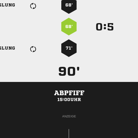
SLUNG
68’
:


68’
SLUNG
71’
90'
ABPFIFF
15:00UHR
ANZEIGE