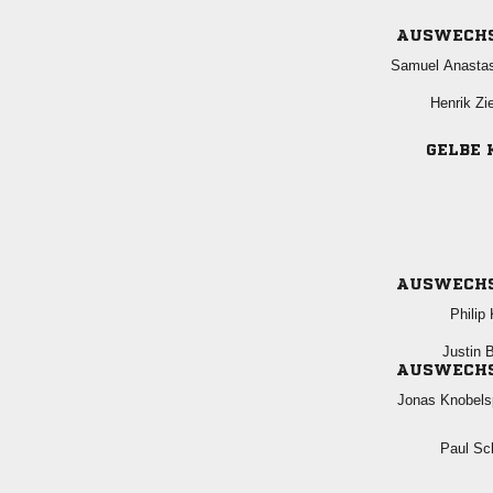
AUSWECH
 
 
GELBE 
AUSWECH
 
 
AUSWECH
 
 