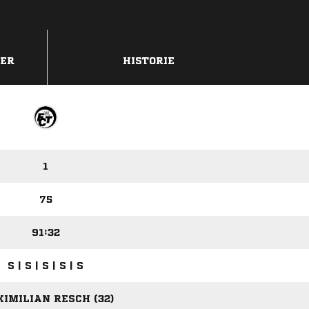
DER
HISTORIE
1
75
91:32
S | S | S | S | S
IMILIAN RESCH (32)