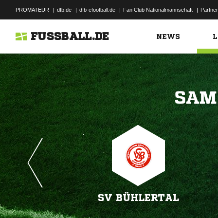
PROMATEUR
|
dfb.de
|
dfb-efootball.de
|
Fan Club Nationalmannschaft
|
Partner
FUSSBALL.DE
NEWS
L

SV BÜHLERTAL