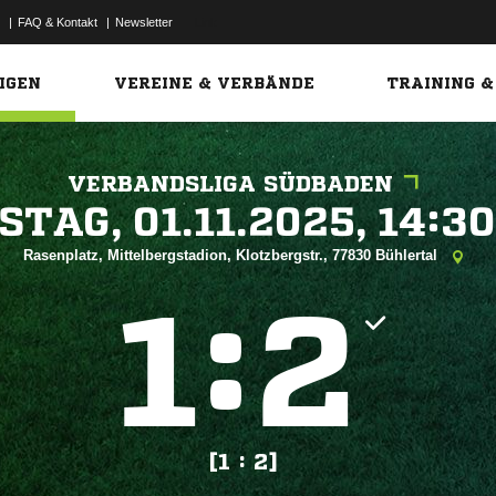
|
FAQ & Kontakt
|
Newsletter
Link
IGEN
VEREINE & VERBÄNDE
TRAINING &
VERBANDSLIGA SÜDBADEN
 


Rasenplatz, Mittelbergstadion, Klotzbergstr., 77830 Bühlertal
:


[1 : 2]