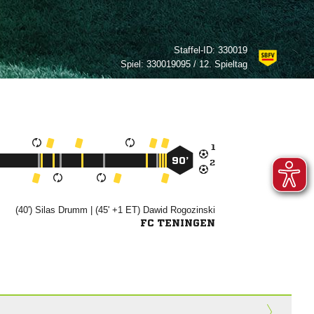
Staffel-ID:
330019
Spiel:
330019095 / 12. Spieltag

90’

(40')


| (45' +1 ET)


FC TENINGEN