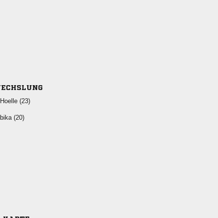
ECHSLUNG
 
 