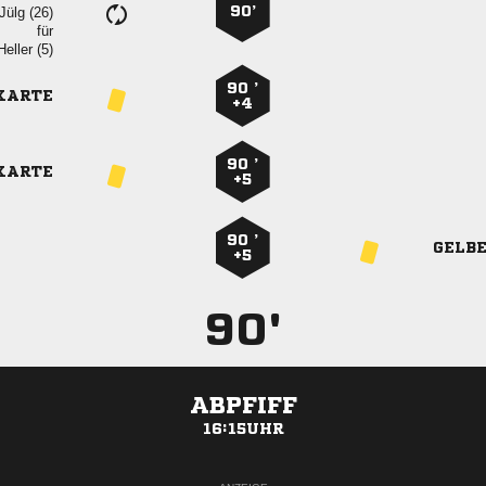
90’
 
für
 
90 ’
KARTE
+4
90 ’
KARTE
+5
90 ’
GELB
+5
90'
ABPFIFF
16:15UHR