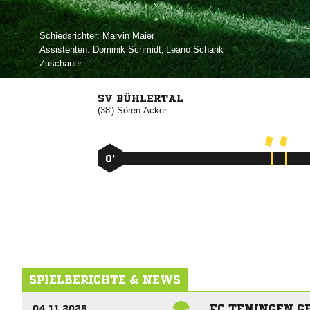
Schiedsrichter:
 
Assistenten:
 
,  
Zuschauer:
SV BÜHLERTAL
(38')


0’
SPIELBERICHTE & NEWS
FC TENINGEN G
04.11.2025