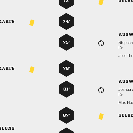
72’
GELB
KARTE
74’
AUSW
75’

für
 
KARTE
78’
AUSW
81’
 
für
 
87’
GELB
SLUNG