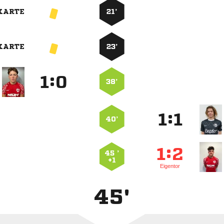
KARTE
21’
KARTE
23’
:


38’
:


40’
:


45 ’
+1
Eigentor
45'