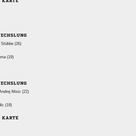
E KARTE
ECHSLUNG
  
 
ECHSLUNG
  
 
E KARTE