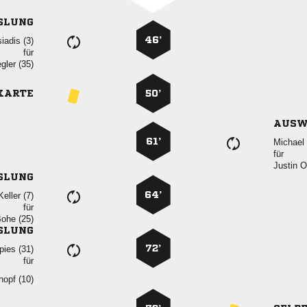
SLUNG
46’
 
für
 
KARTE
50’
AUSW
61’
 
für
 
SLUNG
64’
 
für
 
SLUNG
72’
 
für
 