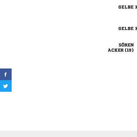
GELBE 
GELBE 

 