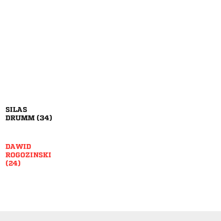

 


