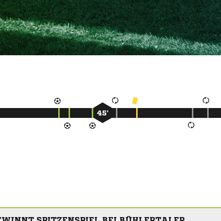
45’
EWINNT SPITZENSPIEL BEI BÜHLERTALER