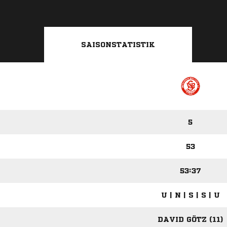
SAISONSTATISTIK
5
53
53:37
U | N | S | S | U
DAVID GÖTZ (11)