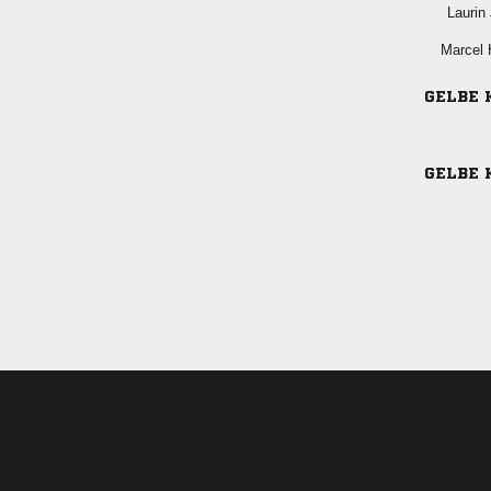
 
 
GELBE 
GELBE 