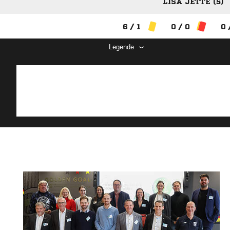
LISA JETTE (5)
6 / 1
0 / 0
0 
Legende