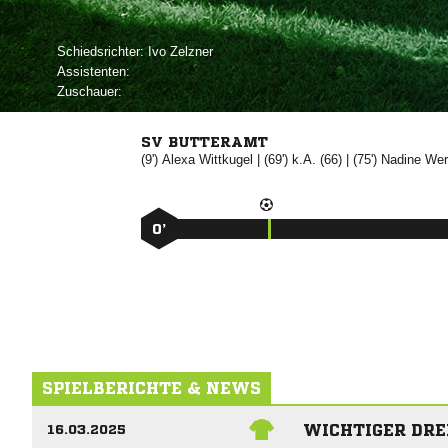
Schiedsrichter:
 
Assistenten:
Zuschauer:
SV BUTTERAMT
(9')


| (69') k.A. (66) | (75')


0’
SPIELBERICHTE & NEWS
WICHTIGER DRE
16.03.2025