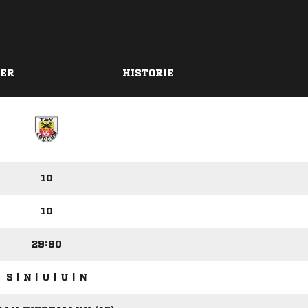
DER
HISTORIE
10
10
29:90
S | N | U | U | N