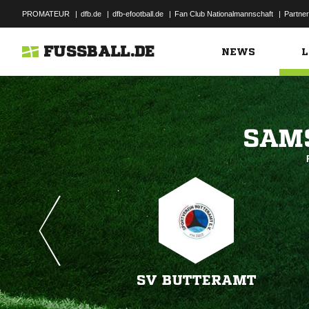
PROMATEUR
|
dfb.de
|
dfb-efootball.de
|
Fan Club Nationalmannschaft
|
Partner
FUSSBALL.DE
NEWS
L

SV BUTTERAMT