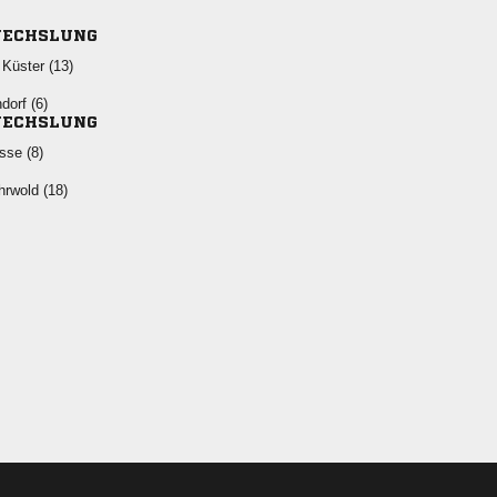
ECHSLUNG
 
 
ECHSLUNG
 
 