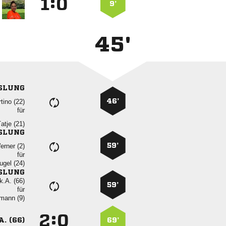
:


9’
45'
SLUNG
46’
 
für
 
SLUNG
59’
 
für
 
SLUNG
k.A. (66)
59’
für
 
:


A. (66)
69’