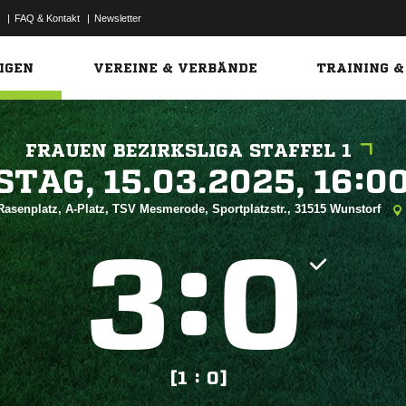
|
FAQ & Kontakt
|
Newsletter
Link
IGEN
VEREINE & VERBÄNDE
TRAINING &
FRAUEN BEZIRKSLIGA STAFFEL 1
 


Rasenplatz, A-Platz, TSV Mesmerode, Sportplatzstr., 31515 Wunstorf
:


[1 : 0]