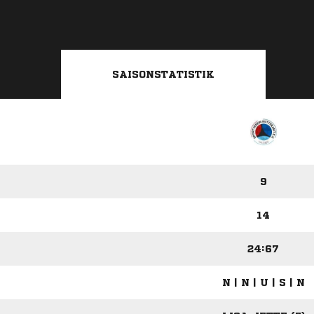
SAISONSTATISTIK
9
14
24:67
N | N | U | S | N