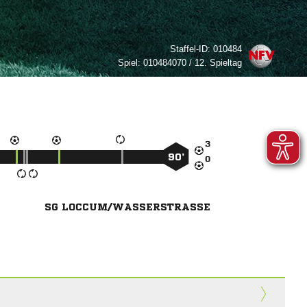
Staffel-ID:
010484
Spiel:
010484070 / 12. Spieltag

90’

SG LOCCUM/WASSERSTRASSE