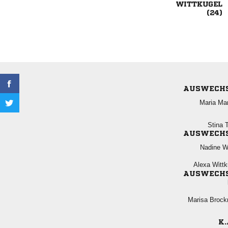


AUSWECH
 
 
AUSWECH
 
 
AUSWECH
 
K.