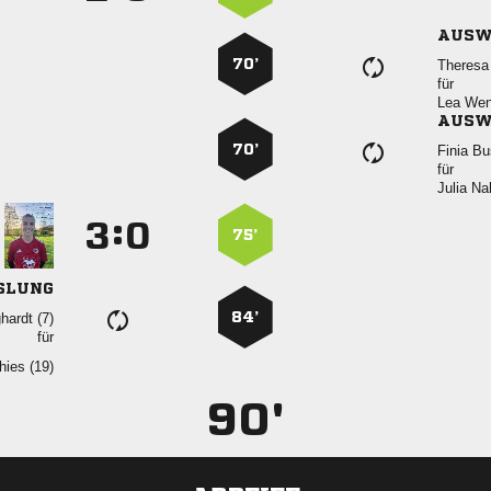
AUSW
70’
 
für
 
AUSW
70’
 
für
 
:


75’
SLUNG
84’
 
für
 
90'