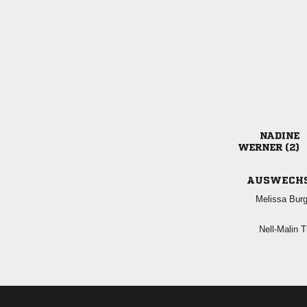

 
AUSWECH
 
 