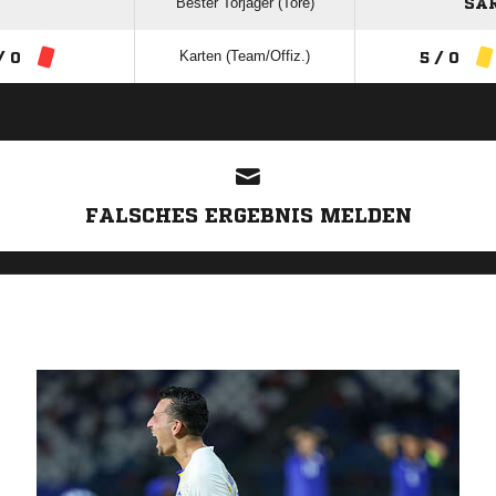
Bester Torjäger (Tore)
SAR
Karten (Team/Offiz.)
/ 0
5 / 0
ANZEIGE
FALSCHES ERGEBNIS MELDEN