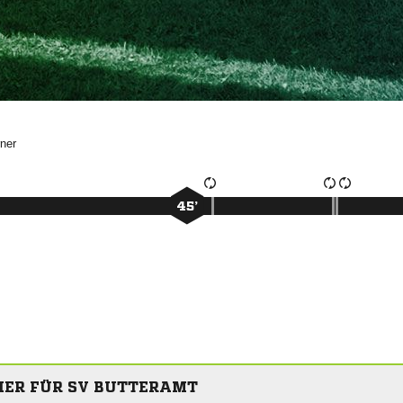

45’
IER FÜR SV BUTTERAMT