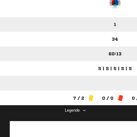
1
34
60:13
S | S | S | S | S
7 / 2
0 / 0
0 
Legende