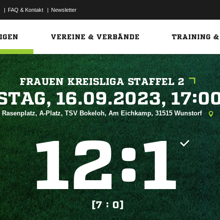
|
FAQ & Kontakt
|
Newsletter
Link
IGEN
VEREINE & VERBÄNDE
TRAINING &
FRAUEN KREISLIGA STAFFEL 2
 


Rasenplatz, A-Platz, TSV Bokeloh, Am Eichkamp, 31515 Wunstorf
:


[7 : 0]