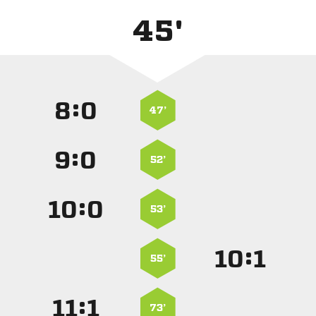
45'
:


47’
:


52’
:


53’
:


55’
:


73’