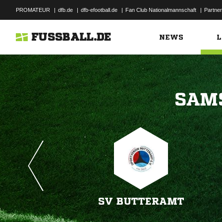
PROMATEUR
|
dfb.de
|
dfb-efootball.de
|
Fan Club Nationalmannschaft
|
Partner
FUSSBALL.DE
NEWS
L

SV BUTTERAMT