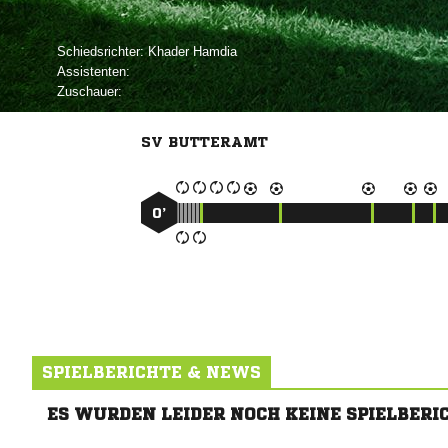
Schiedsrichter:
 
Assistenten:
Zuschauer:
SV BUTTERAMT
0’
SPIELBERICHTE & NEWS
ES WURDEN LEIDER NOCH KEINE SPIELBERI