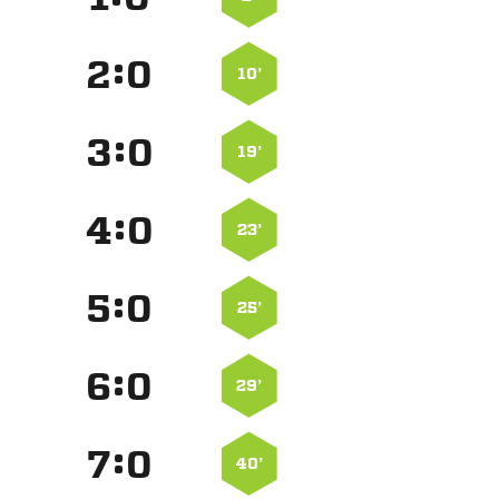
:


10’
:


19’
:


23’
:


25’
:


29’
:


40’