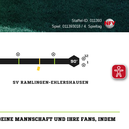
Staffel-ID:
011393
Spiel:
011393018 / 4. Spieltag

90’

SV RAMLINGEN-EHLERSHAUSEN
 DEINE MANNSCHAFT UND IHRE FANS, INDEM