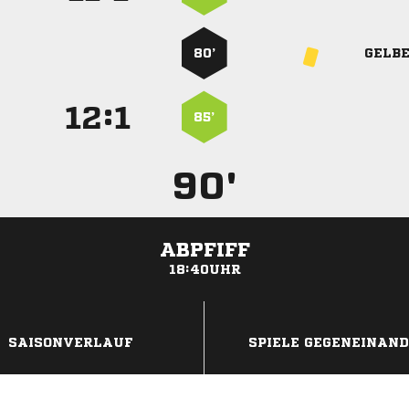
80’
GELB
:


85’
90'
ABPFIFF
18:40UHR
ANZEIGE
SAISONVERLAUF
SPIELE GEGENEINAN