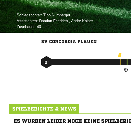
Schiedsrichter:
 
Assistenten:
 
,  
Zuschauer:
40
SV CONCORDIA PLAUEN
0’
SPIELBERICHTE & NEWS
ES WURDEN LEIDER NOCH KEINE SPIELBERI