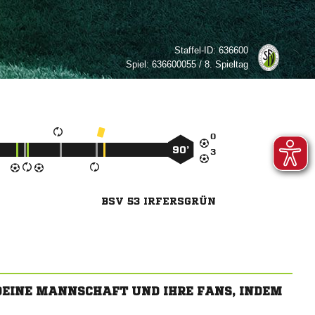
Staffel-ID:
636600
Spiel:
636600055 / 8. Spieltag

90’

BSV 53 IRFERSGRÜN
 DEINE MANNSCHAFT UND IHRE FANS, INDEM