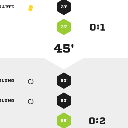
KARTE
23’
:


25’
45'
SLUNG
60’
SLUNG
60’
:


69’