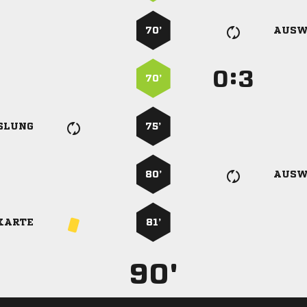
70’
AUSW
:


70’
SLUNG
75’
80’
AUSW
KARTE
81’
90'