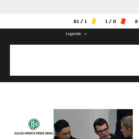
61 / 1
1 / 0
2
Legende