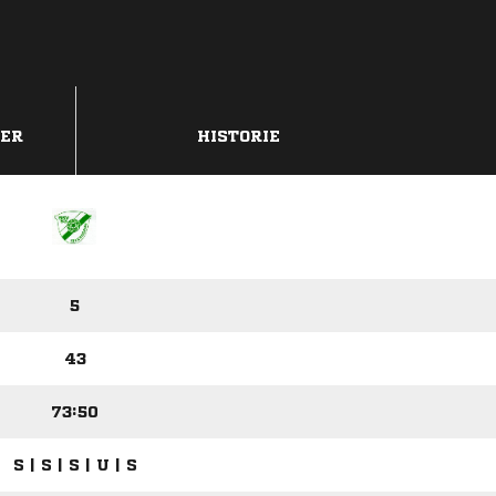
DER
HISTORIE
5
43
73:50
S | S | S | U | S