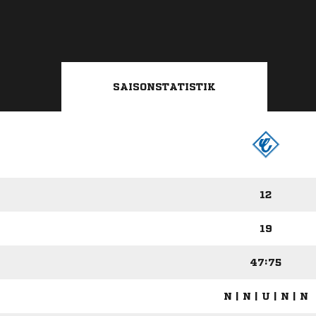
SAISONSTATISTIK
12
19
47:75
N | N | U | N | N