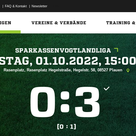
|
FAQ & Kontakt
|
Newsletter
Link
IGEN
VEREINE & VERBÄNDE
TRAINING &
SPARKASSENVOGTLANDLIGA
 


Rasenplatz, Rasenplatz Hegelstraße, Hegelstr. 58, 08527 Plauen
:


[0 : 1]