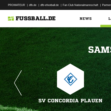
PROMATEUR
|
dfb.de
|
dfb-efootball.de
|
Fan Club Nationalmannschaft
|
Partner
FUSSBALL.DE
NEWS
L

SV CONCORDIA PLAUEN