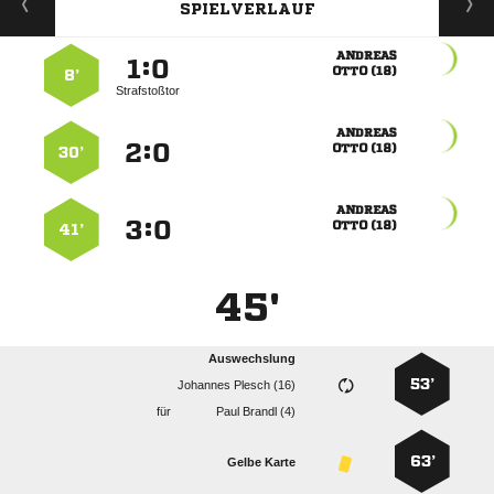
SPIELVERLAUF

:


 
8’
Strafstoßtor

:


 
30’

:


 
41’
45'
Auswechslung
53’
  
für
  
63’
Gelbe Karte