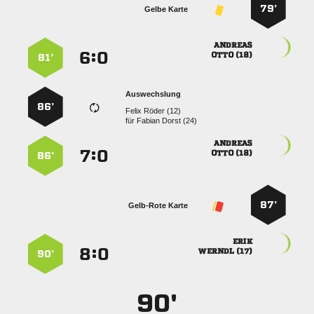
79’
Gelbe Karte

:


 
81’
Auswechslung
86’
  
für
  

:


 
86’
87’
Gelb-Rote Karte

:


 
90’
90'