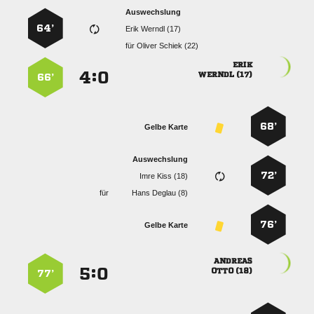
Auswechslung
64’
  
für
  

:


 
66’
68’
Gelbe Karte
Auswechslung
72’
  
für
  
76’
Gelbe Karte

:


 
77’