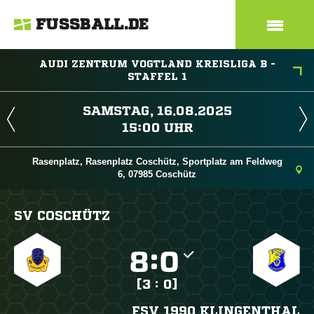
FUSSBALL.DE
AUDI ZENTRUM VOGTLAND KREISLIGA B -
STAFFEL 1
 
 
Rasenplatz, Rasenplatz Coschütz, Sportplatz am Feldweg
6, 07985 Coschütz
SV COSCHÜTZ

:

[3 : 0]
FSV 1990 KLINGENTHAL