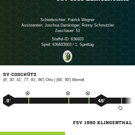
Schiedsrichter:
 
Assistenten:
 
,  
Zuschauer:
51
Staffel-ID:
636603
Spiel:
636603003 / 1. Spieltag
SV COSCHÜTZ
(8', 30', 41', 77', 81', 86')

| (66', 90')

0’
45’
FSV 1990 KLINGENTHAL