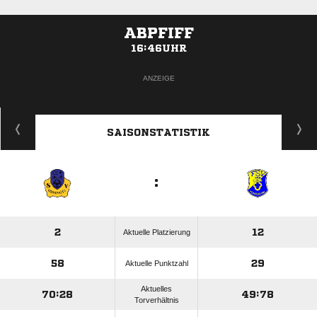
ABPFIFF
16:46UHR
ANZEIGE
SAISONSTATISTIK
:
2
12
Aktuelle Platzierung
58
29
Aktuelle Punktzahl
Aktuelles
70:28
49:78
Torverhältnis