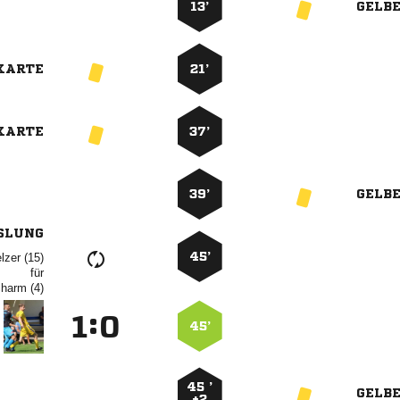
13’
GELB
KARTE
21’
KARTE
37’
39’
GELB
SLUNG
45’
 
für
 
:


45’
45 ’
GELB
+2