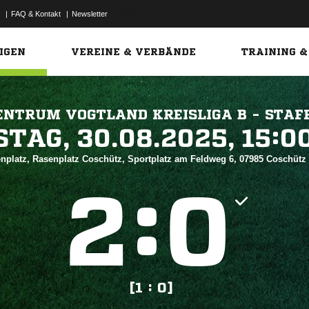
|
FAQ & Kontakt
|
Newsletter
Link
IGEN
VEREINE & VERBÄNDE
TRAINING &
ENTRUM VOGTLAND KREISLIGA B - STAFF
 


nplatz, Rasenplatz Coschütz, Sportplatz am Feldweg 6, 07985 Coschütz
:


[1 : 0]