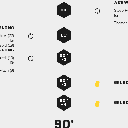
AUSW
80’
 
für
 
SLUNG
81’
 
für
 
SLUNG
90 ’
 
+3
für
 
90 ’
GELB
+3
90 ’
GELB
+4
90'