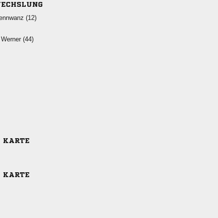
ECHSLUNG
 
 
E KARTE
E KARTE