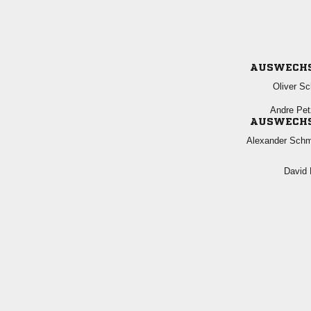
AUSWECH
 
 
AUSWECH
 
 