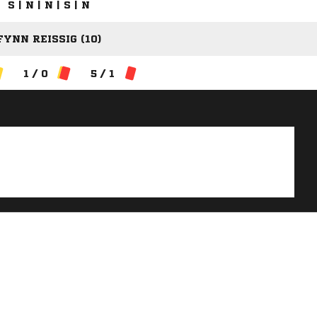
S | N | N | S | N
FYNN REISSIG (10)
1 / 0
5 / 1