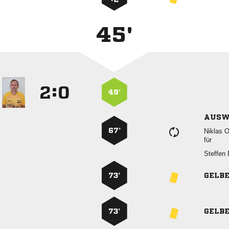
45'
:


49’
AUSW
67’
 
für
 
73’
GELB
73’
GELB