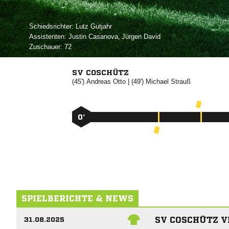
Schiedsrichter:
 
Assistenten:
 
,  
Zuschauer:
72
SV COSCHÜTZ
(45')


| (49')


0’
SPIELBERICHTE & NEWS
SV COSCHÜTZ V
31.08.2025