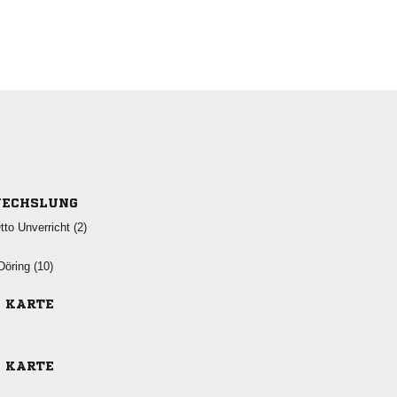
ECHSLUNG
  
 
E KARTE
E KARTE