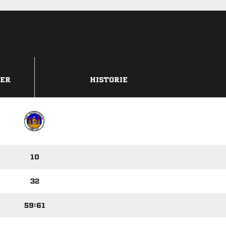
DER
HISTORIE
10
32
59:61