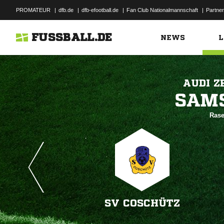
PROMATEUR
|
dfb.de
|
dfb-efootball.de
|
Fan Club Nationalmannschaft
|
Partner
FUSSBALL.DE
NEWS
L
AUDI Z

Rase
SV COSCHÜTZ