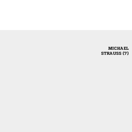

 