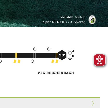
Staffel-ID:
636603
Spiel:
636603017 / 3. Spieltag

90’

VFC REICHENBACH