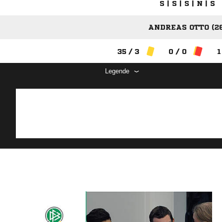
S | S | S | N | S
ANDREAS OTTO (26
35 / 3
0 / 0
1
Legende