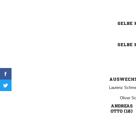
GELBE 
GELBE 
AUSWECH
 
 

 