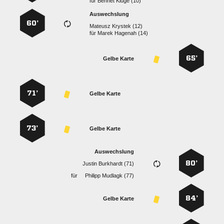
für
  
Auswechslung
60’
  
für
  
65’
Gelbe Karte
71’
Gelbe Karte
73’
Gelbe Karte
Auswechslung
80’
  
für
  
84’
Gelbe Karte