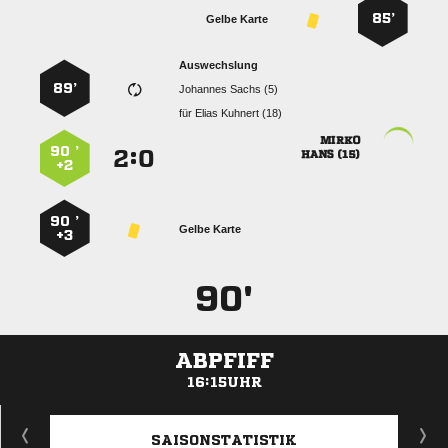
85’
Gelbe Karte
Auswechslung
89’
  
für
  

90 ’
:


 
+2
90 ’
Gelbe Karte
+3
90'
ABPFIFF
16:15UHR
ANZEIGE
SAISONSTATISTIK