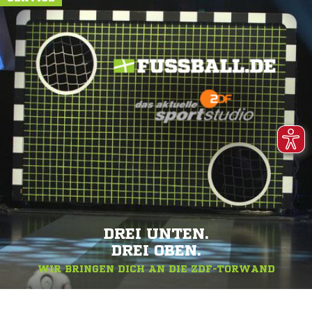
DREI UNTEN.
DREI OBEN.
WIR BRINGEN DICH AN DIE ZDF-TORWAND