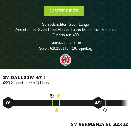
LIVETICKER
Schiedsrichter:
 
Assistenten:
 
,   
Zuschauer:
400
Staffel-ID:
610138
Spiel:
610138145 / 19. Spieltag
SV DALLGOW 47 I
(22')

| (90' +2)

0’
45’
SV GERMANIA 90 BERGE