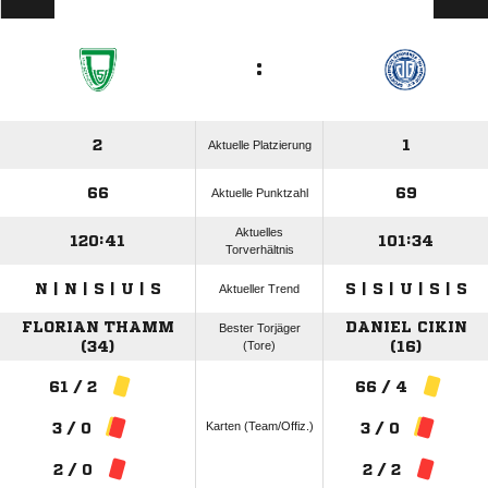
:
2
1
Aktuelle Platzierung
66
69
Aktuelle Punktzahl
Aktuelles
120:41
101:34
Torverhältnis
N | N | S | U | S
S | S | U | S | S
Aktueller Trend
FLORIAN THAMM
DANIEL CIKIN
Bester Torjäger
(34)
(Tore)
(16)
61 / 2
66 / 4
Karten (Team/Offiz.)
3 / 0
3 / 0
2 / 0
2 / 2