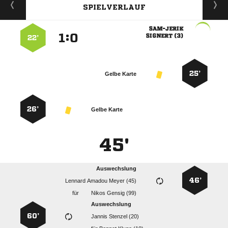
SPIELVERLAUF

:


 
22’
25’
Gelbe Karte
26’
Gelbe Karte
45'
Auswechslung
46’
   
für
  
Auswechslung
60’
  