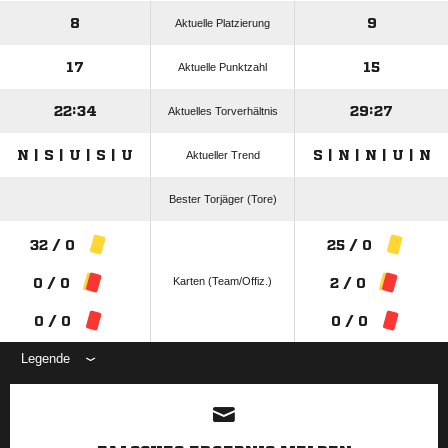
8
9
Aktuelle Platzierung
17
15
Aktuelle Punktzahl
22:34
29:27
Aktuelles Torverhältnis
N | S | U | S | U
S | N | N | U | N
Aktueller Trend
Bester Torjäger (Tore)
32 / 0
25 / 0
Karten (Team/Offiz.)
0 / 0
2 / 0
0 / 0
0 / 0
Legende
ANZEIGE