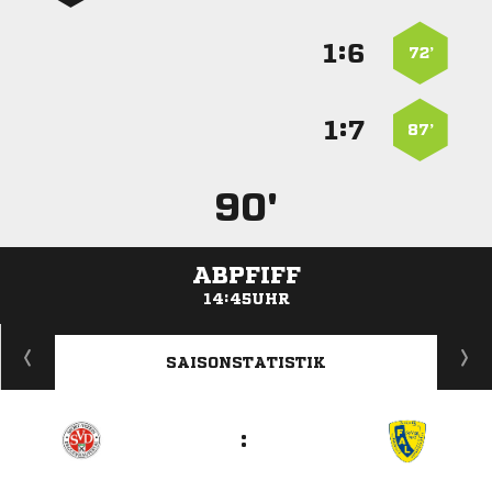
:


72’
:


87’
90'
ABPFIFF
14:45UHR
ANZEIGE
SAISONSTATISTIK
: