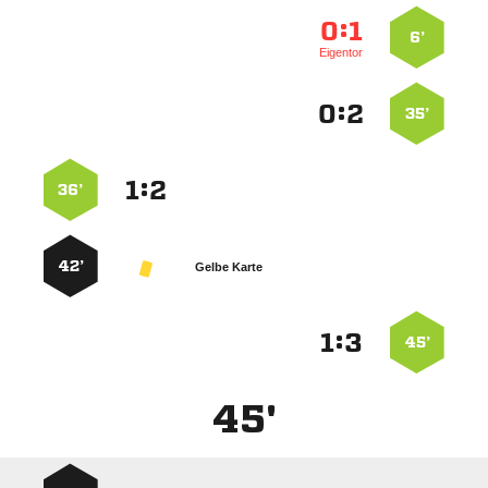
:


6’
Eigentor
:


35’
:


36’
42’
Gelbe Karte
:


45’
45'