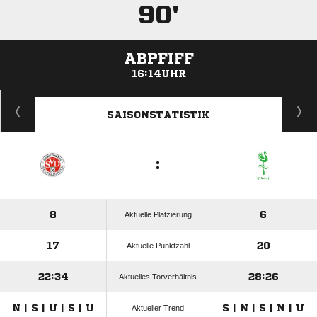
90'
ABPFIFF
16:14UHR
ANZEIGE
SAISONSTATISTIK
:
8
6
Aktuelle Platzierung
17
20
Aktuelle Punktzahl
22:34
28:26
Aktuelles Torverhältnis
N | S | U | S | U
S | N | S | N | U
Aktueller Trend