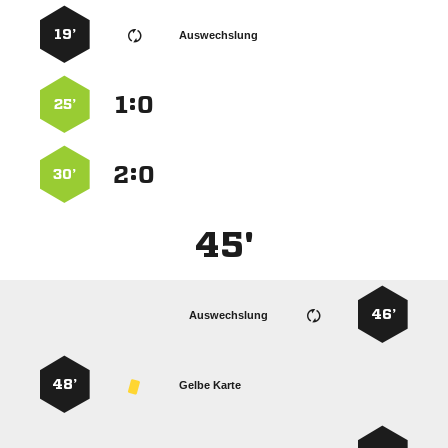
19’
Auswechslung
:


25’
:


30’
45'
46’
Auswechslung
48’
Gelbe Karte