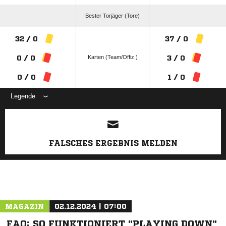
Bester Torjäger (Tore)
32 / 0
37 / 0
Karten (Team/Offiz.)
0 / 0
3 / 0
0 / 0
1 / 0
Legende
ANZEIGE
FALSCHES ERGEBNIS MELDEN
MAGAZIN
02.12.2024 | 07:00
FAQ: SO FUNKTIONIERT "PLAYING DOWN"