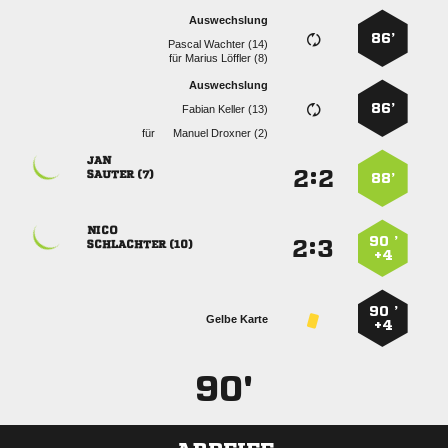
Auswechslung
86’
  
für
  
Auswechslung
86’
  
für
  

:


 
88’

90 ’
:


 
+4
90 ’
Gelbe Karte
+4
90'