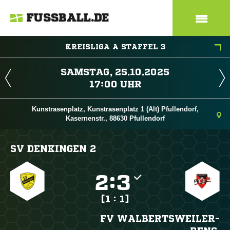
FUSSBALL.DE
KREISLIGA A STAFFEL 3
 
 
Kunstrasenplatz, Kunstrasenplatz 1 (Alt) Pfullendorf,
Kasernenstr., 88630 Pfullendorf
SV DENKINGEN 2

:

[1 : 1]
FV WALBERTSWEILER-