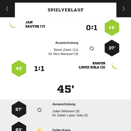
SPIELVERLAUF

:


 
14’
Auswechslung
37’
  
für
  

:


  
42’
45'
Auswechslung
57’
  
für
   
63’
Gelbe Karte