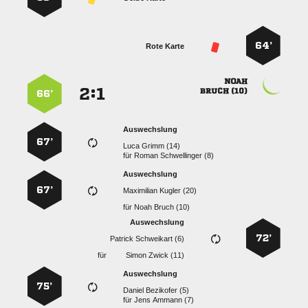
64’
Rote Karte

:


 
66’
Auswechslung
67’
  
für
  
Auswechslung
67’
  
für
  
Auswechslung
72’
  
für
  
Auswechslung
75’
  
für
  