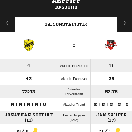
ABPFIFF
18:50UHR
ANZEIGE
SAISONSTATISTIK
:
4
11
Aktuelle Platzierung
43
28
Aktuelle Punktzahl
Aktuelles
72:43
52:75
Torverhältnis
N | N | N | N | U
S | N | N | N | N
Aktueller Trend
JONATHAN SCHEIKE
JAN SAUTER
Bester Torjäger
(11)
(Tore)
(17)
53 / 0
71 / 1