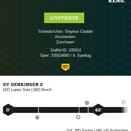
RENG.
LIVETICKER
Schiedsrichter:
 
Assistenten:
Zuschauer:
Staffel-ID:
335024
Spiel:
335024060 / 9. Spieltag
SV DENKINGEN 2
(42')
 
| (66')

0’
45’
(14', 88')

| (90' +4)
