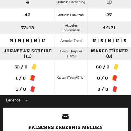
4
13
Aktuelle Platzierung
43
27
Aktuelle Punktzahl
Aktuelles
72:43
44:71
Torverhältnis
N | N | N | N | U
N | S | N | U | S
Aktueller Trend
JONATHAN SCHEIKE
MARCO FÜGNER
Bester Torjäger
(11)
(Tore)
(6)
53 / 0
60 / 3
Karten (Team/Offiz.)
1 / 0
0 / 0
1 / 0
0 / 0
Legende
ANZEIGE
FALSCHES ERGEBNIS MELDEN