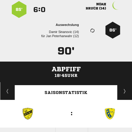

:


 
85’
Auswechslung
86’
  
für
  
90'
ABPFIFF
18:45UHR
ANZEIGE
SAISONSTATISTIK
: