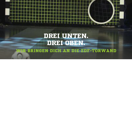
DREI UNTEN.
DREI OBEN.
WIR BRINGEN DICH AN DIE ZDF-TORWAND