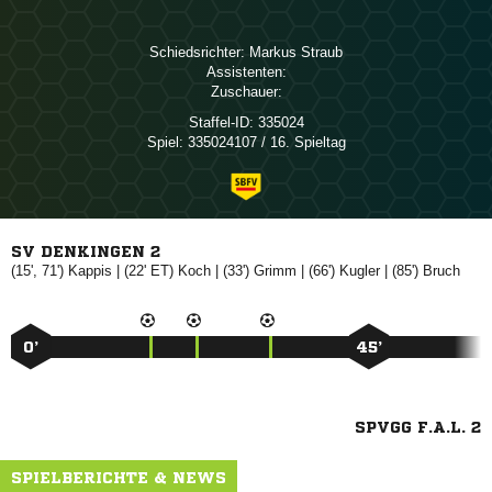
Schiedsrichter:
 
Assistenten:
Zuschauer:
Staffel-ID:
335024
Spiel:
335024107 / 16. Spieltag
SV DENKINGEN 2
(15', 71')

| (22' ET)

| (33')

| (66')

| (85')

0’
45’
SPVGG F.A.L. 2
SPIELBERICHTE & NEWS