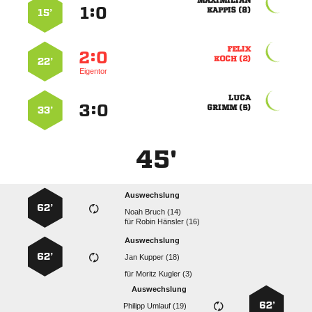

:


 
15’

:


 
22’
Eigentor

:


 
33’
45'
Auswechslung
62’
  
für
  
Auswechslung
62’
  
für
  
Auswechslung
62’
  