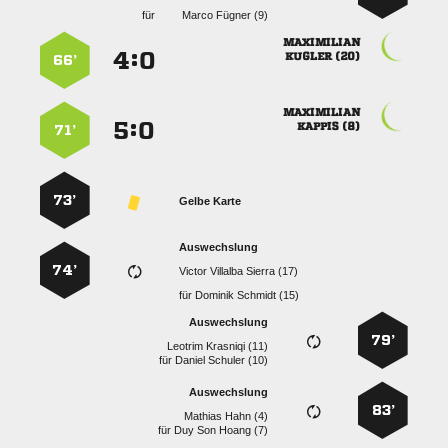
für
  

:


 
66’

:


 
71’
73’
Gelbe Karte
Auswechslung
74’
   
für
  
Auswechslung
79’
  
für
  
Auswechslung
83’
  
für
   