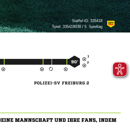
Staffel-ID:
335418
Spiel:
335418038 / 5. Spieltag

90’

POLIZEI-SV FREIBURG 2
 DEINE MANNSCHAFT UND IHRE FANS, INDEM