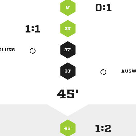
:


8’
:


22’
SLUNG
27’
33’
AUSW
45'
:


46’