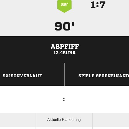
:


89’
90'
ABPFIFF
13:45UHR
ANZEIGE
SAISONVERLAUF
SPIELE GEGENEINAN
:
Aktuelle Platzierung