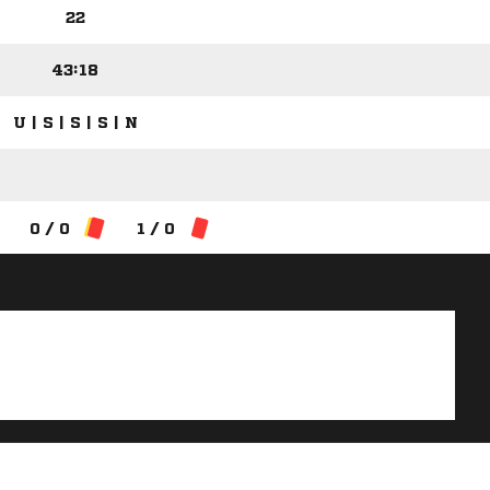
22
43:18
U | S | S | S | N
0 / 0
1 / 0