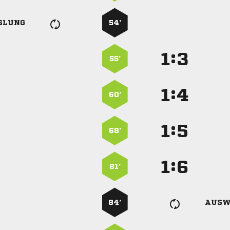
SLUNG
54’
:


55’
:


60’
:


68’
:


81’
84’
AUSW