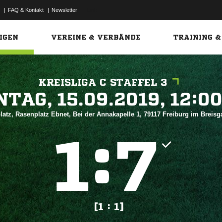
|
FAQ & Kontakt
|
Newsletter
Link
IGEN
VEREINE & VERBÄNDE
TRAINING &
KREISLIGA C STAFFEL 3
 


latz, Rasenplatz Ebnet, Bei der Annakapelle 1, 79117 Freiburg im Breis
:


[1 : 1]