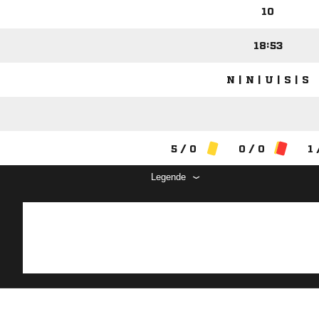
10
18:53
N | N | U | S | S
5 / 0
0 / 0
1 
Legende