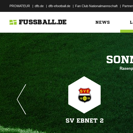
PROMATEUR
|
dfb.de
|
dfb-efootball.de
|
Fan Club Nationalmannschaft
|
Partner
FUSSBALL.DE
NEWS
L

Rasenp
SV EBNET 2