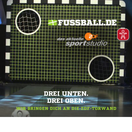
DREI UNTEN.
DREI OBEN.
WIR BRINGEN DICH AN DIE ZDF-TORWAND