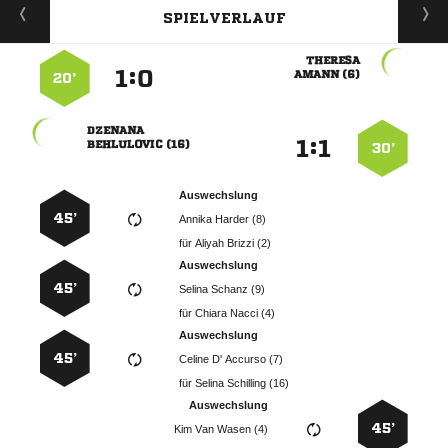
SPIELVERLAUF

:


 
20’

:


 
30’
Auswechslung
45’
  
für
  
Auswechslung
45’
  
für
  
Auswechslung
45’
   
für
  
Auswechslung
45’
   