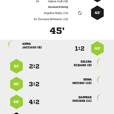
für
  
Auswechslung
45’
  
für
  
45'

:


 
49’

:


 
53’

:


 
65’

:


 
66’