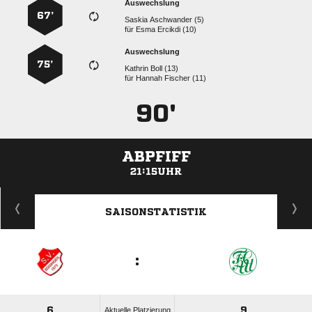
Auswechslung
67’
  
für
  
Auswechslung
75’
  
für
  
90'
ABPFIFF
21:15UHR
ANZEIGE
SAISONSTATISTIK
:
6
9
Aktuelle Platzierung