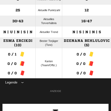
25
12
Aktuelle Punktzahl
Aktuelles
30:43
16:47
Torverhältnis
N | U | N | S | N
N | S | N | N | S
Aktueller Trend
ESMA ERCIKDI
DZENANA BEHLULOVIC
Bester Torjäger
(10)
(Tore)
(5)
0 / 1
0 / 0
Karten
0 / 0
0 / 0
(Team/Offiz.)
0 / 0
0 / 0
Legende
ANZEIGE