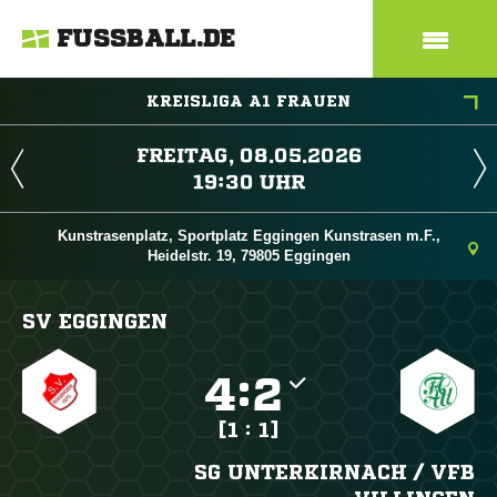
FUSSBALL.DE
KREISLIGA A1 FRAUEN
 
 
Kunstrasenplatz, Sportplatz Eggingen Kunstrasen m.F.,
Heidelstr. 19, 79805 Eggingen
SV EGGINGEN

:

[1 : 1]
SG UNTERKIRNACH /​ VFB