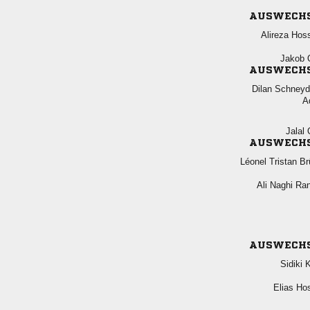
AUSWECH
 
 
AUSWECH
 

 
AUSWECH
  
  
AUSWECH
 
 