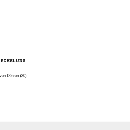
ECHSLUNG
)
  