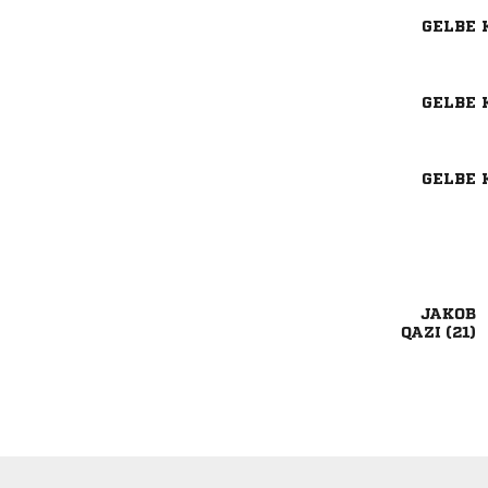
GELBE 
GELBE 
GELBE 

 