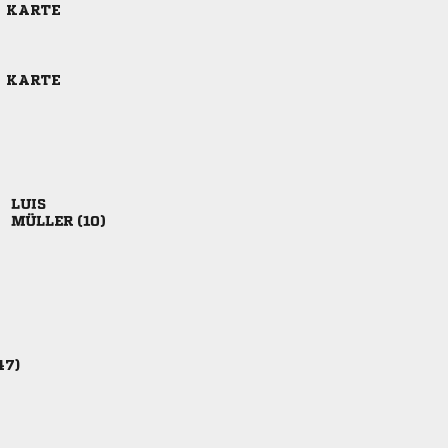
E KARTE
E KARTE

 
47)