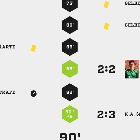
75’
GELB
80’
GELB
KARTE
88’
:


88’
TRAFE
89’
:


90 ’
K.A. (
+5
90'