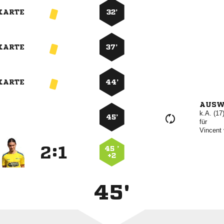
KARTE
32’
KARTE
37’
KARTE
44’
AUSW
k.A. (17
45’
für
 
:


45 ’
+2
45'