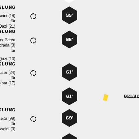
SLUNG
55’
 
für
 
SLUNG
55’
 
 
für
 
SLUNG
61’
 
für
 
61’
GELB
SLUNG
69’
 
für
 