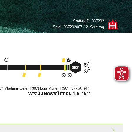
Staffel-ID:
037202
Spiel:
037202007 / 2. Spieltag

90’

8')


| (88')


| (90' +5) k.A. (47)
WELLINGSBÜTTEL 1.A (A1)