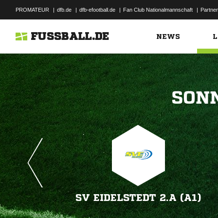
PROMATEUR
|
dfb.de
|
dfb-efootball.de
|
Fan Club Nationalmannschaft
|
Partner
FUSSBALL.DE
NEWS
L

SV EIDELSTEDT 2.A (A1)