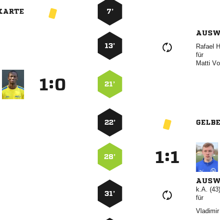
KARTE
7’
AUSW
13’
 
für
 
:


21’
22’
GELB
:


28’
AUSW
k.A. (43
31’
für
