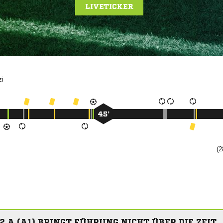
LIVETICKER

45’
(2
2.A (A1) BRINGT FÜHRUNG NICHT ÜBER DIE ZEIT