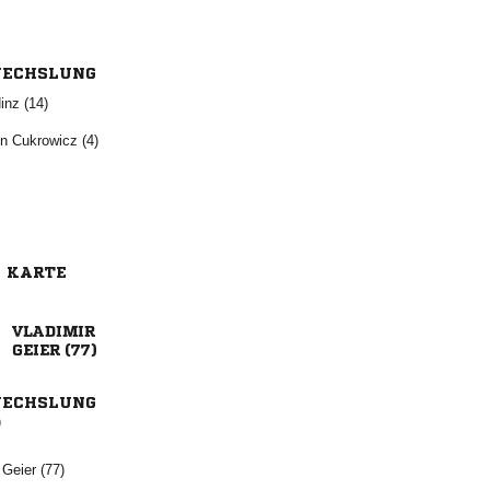
ECHSLUNG
 
  
E KARTE

 
ECHSLUNG
)
  