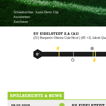
Schiedsrichter:
  
Assistenten:
Zuschauer:
SV EIDELSTEDT 2.A (A1)
(21')
 

| (45' +2)


0’
SPIELBERICHTE & NEWS
SV EIDELSTEDT 
09.02.2025