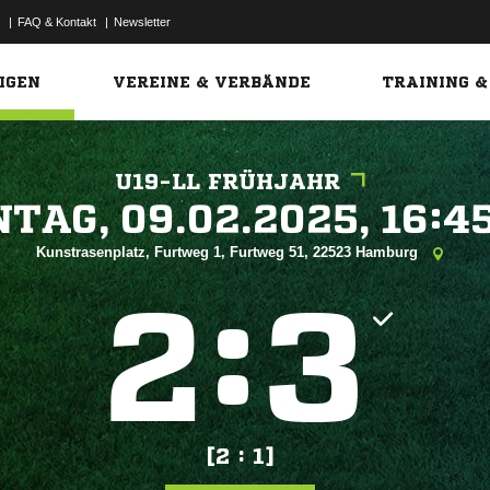
|
FAQ & Kontakt
|
Newsletter
Link
IGEN
VEREINE & VERBÄNDE
TRAINING &
U19-LL FRÜHJAHR
 


Kunstrasenplatz, Furtweg 1, Furtweg 51, 22523 Hamburg
:


[2 : 1]