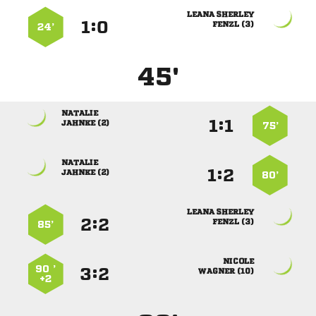
 
:


 
24’
45'

:


 
75’

:


 
80’
 
:


 
85’

90 ’
:


 
+2