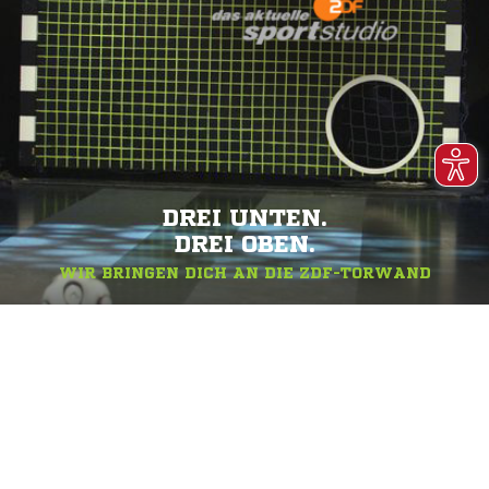
DREI UNTEN.
DREI OBEN.
WIR BRINGEN DICH AN DIE ZDF-TORWAND