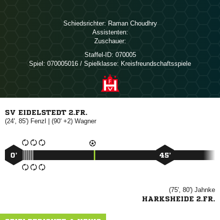
Schiedsrichter:
 
Assistenten:
Zuschauer:
Staffel-ID:
070005
Spiel:
070005016 / Spielklasse: Kreisfreundschaftsspiele
SV EIDELSTEDT 2.FR.
(24', 85')

| (90' +2)

0’
45’
(75', 80')

HARKSHEIDE 2.FR.