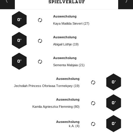
SPIELVERLAUF
Auswechslung
0’
   
Auswechslung
0’
  
Auswechslung
0’
  
Auswechslung
0’
    
Auswechslung
0’
   
Auswechslung
0’
k.A. (4)