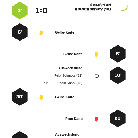

:


 
3’
6’
Gelbe Karte
6’
Gelbe Karte
Auswechslung
10’
  
für
  
20’
Gelbe Karte
20’
Rote Karte
Auswechslung