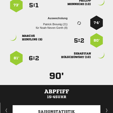

:


 
73’
Auswechslung
74’
  
für
  

:


 
80’

:


 
81’
90'
ABPFIFF
15:45UHR
ANZEIGE
SAISONSTATISTIK