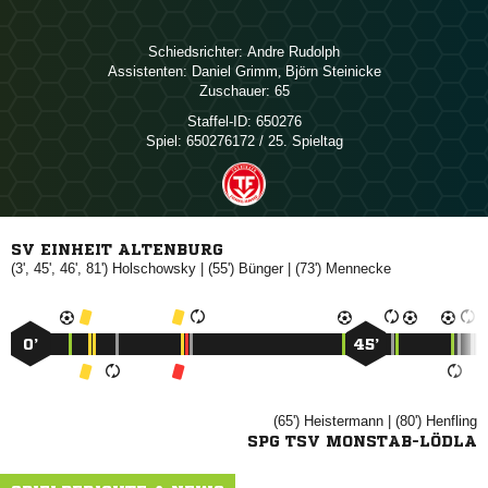
Schiedsrichter:
 
Assistenten:
 
,  
Zuschauer:
65
Staffel-ID:
650276
Spiel:
650276172 / 25. Spieltag
SV EINHEIT ALTENBURG
(3', 45', 46', 81')

| (55')

| (73')

0’
45’
(65')

| (80')

SPG TSV MONSTAB-LÖDLA