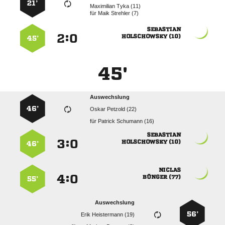
21’
  
für
  

:


 
45’
45'
Auswechslung
46’
  
für
  

:


 
46’

:


 
55’
Auswechslung
56’
  