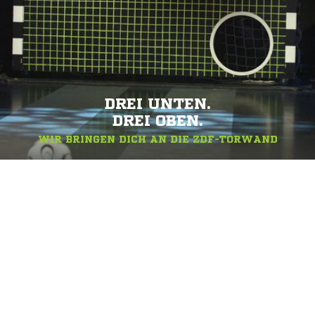
DREI UNTEN.
DREI OBEN.
WIR BRINGEN DICH AN DIE ZDF-TORWAND