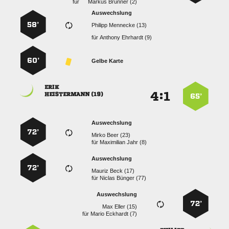
für
  
Auswechslung
58’
  
für
  
60’
Gelbe Karte

:


 
65’
Auswechslung
72’
  
für
  
Auswechslung
72’
  
für
  
Auswechslung
72’
  
für
  