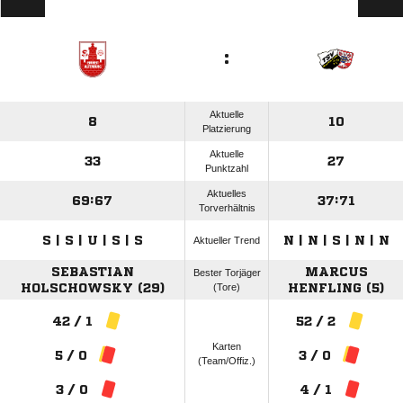
:
Aktuelle
8
10
Platzierung
Aktuelle
33
27
Punktzahl
Aktuelles
69:67
37:71
Torverhältnis
S | S | U | S | S
N | N | S | N | N
Aktueller Trend
SEBASTIAN
MARCUS
Bester Torjäger
HOLSCHOWSKY (29)
(Tore)
HENFLING (5)
42 / 1
52 / 2
Karten
5 / 0
3 / 0
(Team/Offiz.)
3 / 0
4 / 1