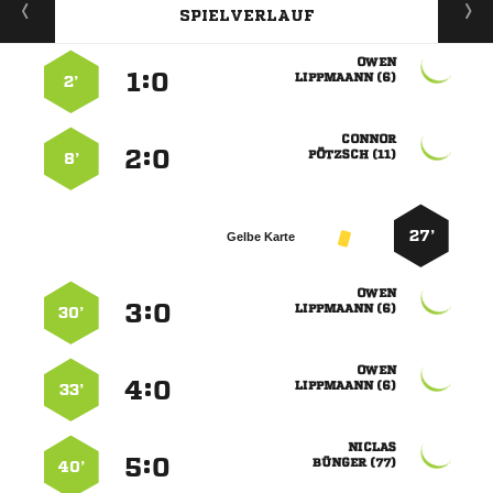
SPIELVERLAUF

:


 
2’

:


 
8’
27’
Gelbe Karte

:


 
30’

:


 
33’

:


 
40’