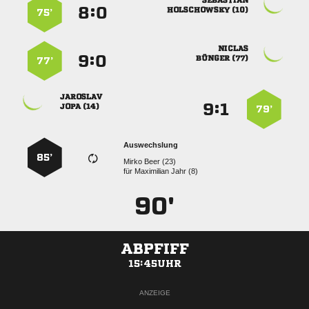

:


 
75’

:


 
77’

:


 
79’
Auswechslung
85’
  
für
  
90'
ABPFIFF
15:45UHR
ANZEIGE