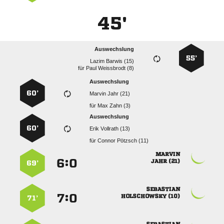
45'
Auswechslung
55’
  
für
  
Auswechslung
60’
  
für
  
Auswechslung
60’
  
für
  

:


 
69’

:


 
71’