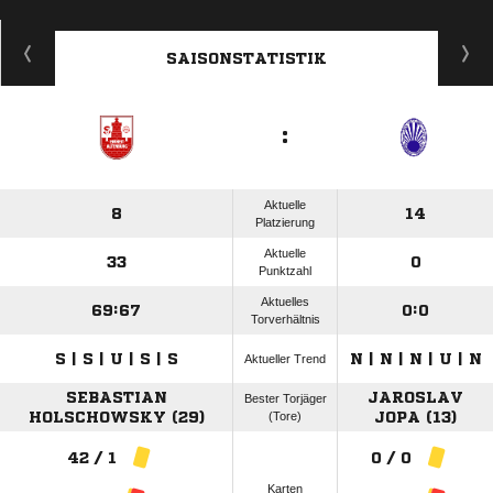
SAISONSTATISTIK
:
Aktuelle
8
14
Platzierung
Aktuelle
33
0
Punktzahl
Aktuelles
69:67
0:0
Torverhältnis
S | S | U | S | S
N | N | N | U | N
Aktueller Trend
SEBASTIAN
JAROSLAV
Bester Torjäger
HOLSCHOWSKY (29)
(Tore)
JOPA (13)
42 / 1
0 / 0
Karten