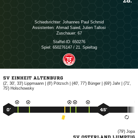
ZG.
Schiedsrichter:
  
Assistenten:
 
,  
Zuschauer:
67
Staffel-ID:
650276
Spiel:
650276147 / 21. Spieltag
SV EINHEIT ALTENBURG
(2', 30', 33')

| (8')

| (40', 77')

| (69')

| (71',
75')

0’
45’
(79')

SV OSTERLAND LUMPZIG