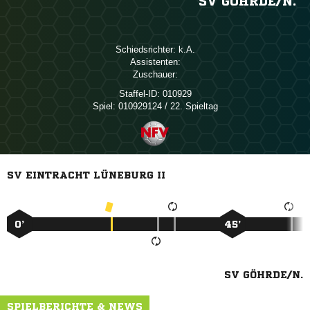
SV GÖHRDE/​N.
Schiedsrichter:

Assistenten:
Zuschauer:
Staffel-ID:
010929
Spiel:
010929124 / 22. Spieltag
SV EINTRACHT LÜNEBURG II
0’
45’
SV GÖHRDE/N.
SPIELBERICHTE & NEWS