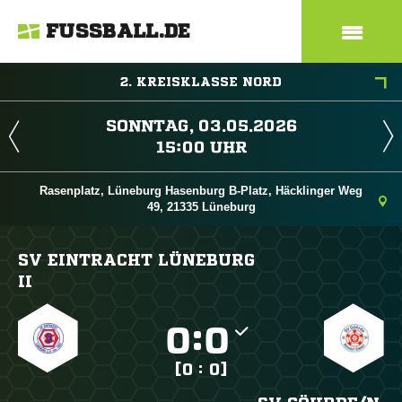
FUSSBALL.DE
2. KREISKLASSE NORD
 
 
Rasenplatz, Lüneburg Hasenburg B-Platz, Häcklinger Weg
49, 21335 Lüneburg
SV EINTRACHT LÜNEBURG
II

:

[0 : 0]