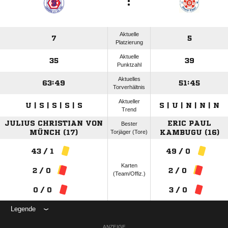
:
Aktuelle
7
5
Platzierung
Aktuelle
35
39
Punktzahl
Aktuelles
63:49
51:45
Torverhältnis
Aktueller
U | S | S | S | S
S | U | N | N | N
Trend
JULIUS CHRISTIAN VON
ERIC PAUL
Bester
MÜNCH (17)
Torjäger (Tore)
KAMBUGU (16)
43 / 1
49 / 0
Karten
2 / 0
2 / 0
(Team/Offiz.)
0 / 0
3 / 0
Legende
ANZEIGE