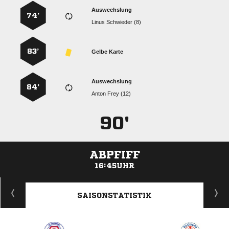
Auswechslung
74’
  
83’
Gelbe Karte
Auswechslung
84’
  
90'
ABPFIFF
16:45UHR
ANZEIGE
SAISONSTATISTIK