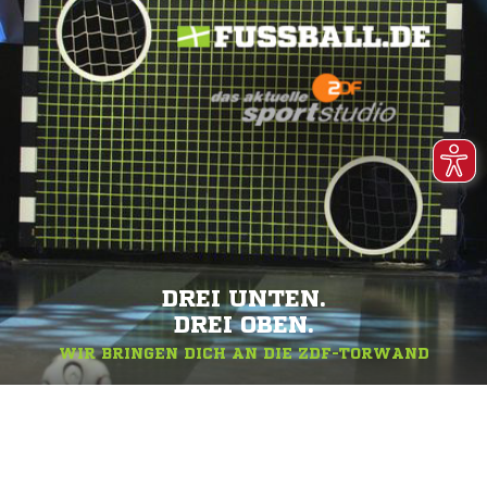
DREI UNTEN.
DREI OBEN.
WIR BRINGEN DICH AN DIE ZDF-TORWAND