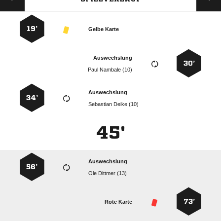
19’
Gelbe Karte
Auswechslung
30’
  
Auswechslung
34’
  
45'
Auswechslung
56’
  
73’
Rote Karte