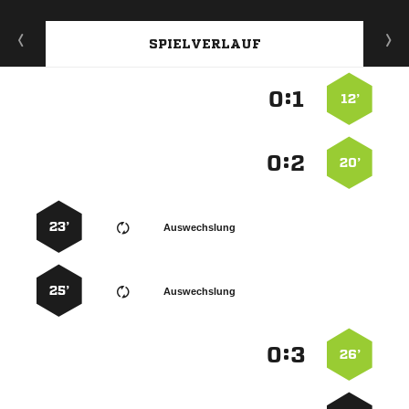
SPIELVERLAUF
:


12’
:


20’
23’
Auswechslung
25’
Auswechslung
:


26’