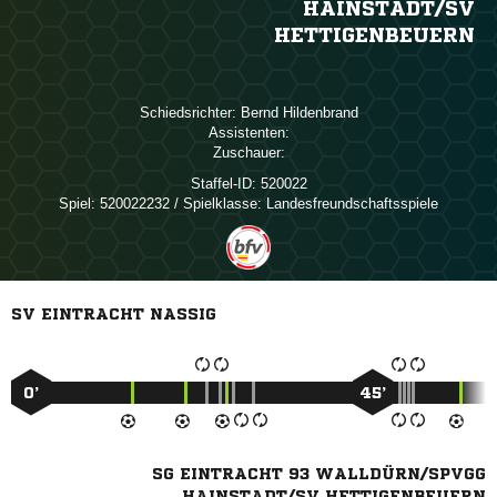
HAINSTADT/​SV
HETTIGENBEUERN
Schiedsrichter:
 
Assistenten:
Zuschauer:
Staffel-ID:
520022
Spiel:
520022232 / Spielklasse: Landesfreundschaftsspiele
SV EINTRACHT NASSIG
0’
45’
SG EINTRACHT 93 WALLDÜRN/SPVGG
HAINSTADT/SV HETTIGENBEUERN