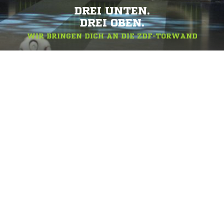
DREI UNTEN.
DREI OBEN.
WIR BRINGEN DICH AN DIE ZDF-TORWAND