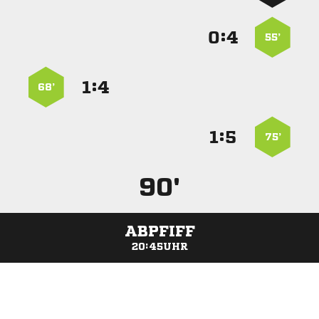
:


55’
:


68’
:


75’
90'
ABPFIFF
20:45UHR
ANZEIGE