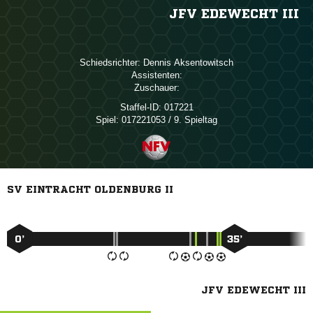
JFV EDEWECHT III
Schiedsrichter:
 
Assistenten:
Zuschauer:
Staffel-ID:
017221
Spiel:
017221053 / 9. Spieltag
SV EINTRACHT OLDENBURG II
0’
35’
JFV EDEWECHT III