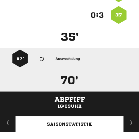
:


35’
35'
67’
Auswechslung
70'
ABPFIFF
16:09UHR
ANZEIGE
SAISONSTATISTIK