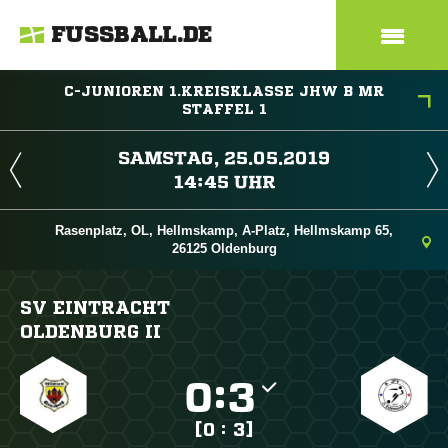
FUSSBALL.DE
C-JUNIOREN 1.KREISKLASSE JHW B MR
STAFFEL 1
 
 
Rasenplatz, OL, Hellmskamp, A-Platz, Hellmskamp 65,
26125 Oldenburg
SV EINTRACHT
OLDENBURG II

:

[0 : 3]