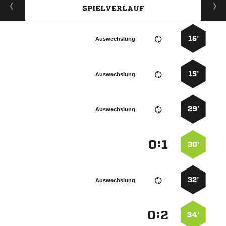
SPIELVERLAUF
15’
Auswechslung
15’
Auswechslung
29’
Auswechslung
:


30’
32’
Auswechslung
:


34’