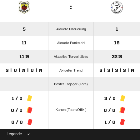
:
5
1
Aktuelle Platzierung
11
18
Aktuelle Punktzahl
11:9
32:8
Aktuelles Torverhältnis
S | U | N | U | N
S | S | S | S | N
Aktueller Trend
Bester Torjäger (Tore)
1 / 0
3 / 0
Karten (Team/Offiz.)
0 / 0
0 / 0
0 / 0
1 / 0
Legende