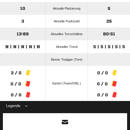
10
5
Aktuelle Platzierung
3
25
Aktuelle Punktzahl
13:89
80:51
Aktuelles Torverhältnis
N | N | N | N | N
S | S | S | S | S
Aktueller Trend
Bester Torjäger (Tore)
2 / 0
0 / 0
Karten (Team/Offiz.)
0 / 0
0 / 0
0 / 0
0 / 0
Legende
ANZEIGE