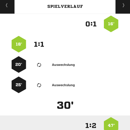
SPIELVERLAUF
:


16’
:


18’
20’
Auswechslung
25’
Auswechslung
30'
:


47’