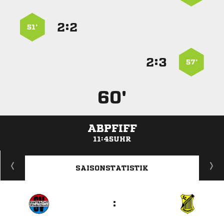
:


51’
:


57’
60'
ABPFIFF
11:45UHR
ANZEIGE
SAISONSTATISTIK
: