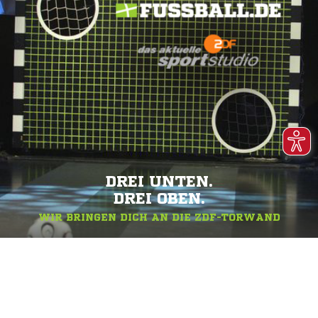
DREI UNTEN.
DREI OBEN.
WIR BRINGEN DICH AN DIE ZDF-TORWAND