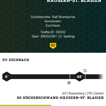
HÄUSERN-ST. BLASIEN
Schiedsrichter:
 
Assistenten:
Zuschauer:
Staffel-ID:
330152
Spiel:
330152100 / 13. Spieltag
SV ESCHBACH
0’
45’
(41')

| (78')

SG HÖCHENSCHWAND-HÄUSERN-ST. BLASIEN