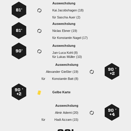
Auswechslung
81’
  
für
  
Auswechslung
81’
  
für
  
Auswechslung
90’
  
für
  
Auswechslung
90 ’
  
+2
für
  
90 ’
Gelbe Karte
+2
Auswechslung
90 ’
  
+4
für
  