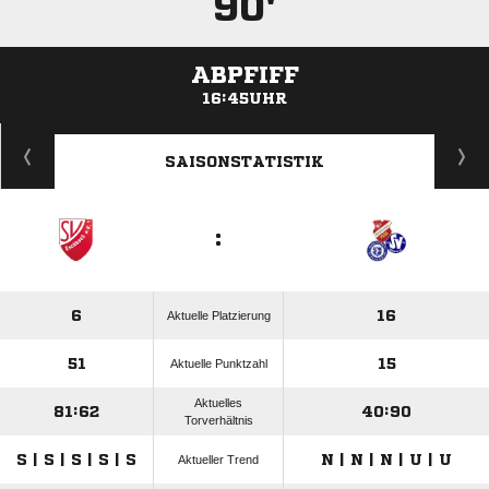
90'
ABPFIFF
16:45UHR
ANZEIGE
SAISONSTATISTIK
:
6
16
Aktuelle Platzierung
51
15
Aktuelle Punktzahl
Aktuelles
81:62
40:90
Torverhältnis
S | S | S | S | S
N | N | N | U | U
Aktueller Trend