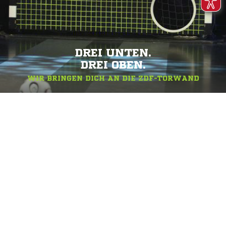
DREI UNTEN.
DREI OBEN.
WIR BRINGEN DICH AN DIE ZDF-TORWAND