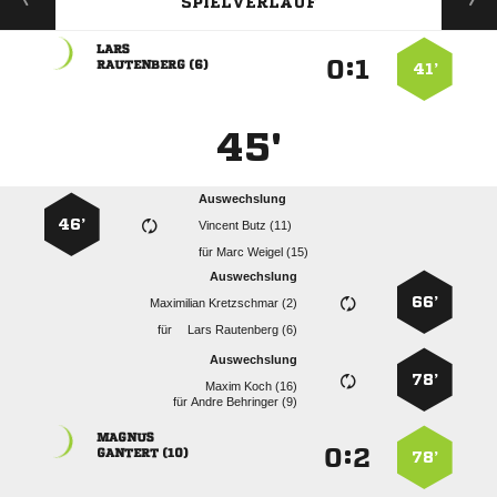
SPIELVERLAUF

:


 
41’
45'
Auswechslung
46’
  
für
  
Auswechslung
66’
  
für
  
Auswechslung
78’
  
für
  

:


 
78’