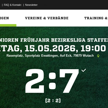
|
FAQ & Kontakt
|
Newsletter
Link
IGEN
VEREINE & VERBÄNDE
TRAINING &
NIOREN FRÜHJAHR BEZIRKSLIGA STAFFE
 


Rasenplatz, Sportplatz Ewattingen, Auf Eck, 79879 Wutach
:


[2 : 2]