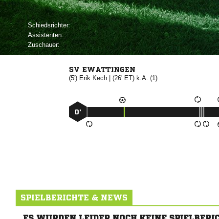
Schiedsrichter:
Assistenten:
Zuschauer:
SV EWATTINGEN
(5')


| (26' ET) k.A. (1)
0’
SPIELBERICHTE & NEWS
ES WURDEN LEIDER NOCH KEINE SPIELBERI