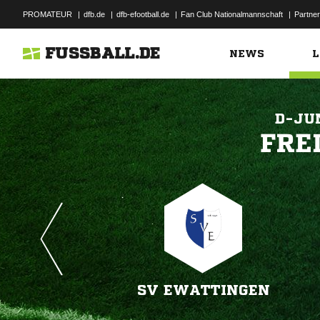
PROMATEUR
|
dfb.de
|
dfb-efootball.de
|
Fan Club Nationalmannschaft
|
Partner
FUSSBALL.DE
NEWS
L
D-JU

SV EWATTINGEN