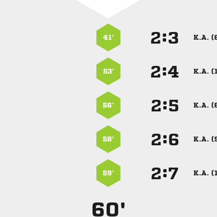
:


41’
K.A. (
:


53’
K.A. (
:


56’
K.A. (
:


58’
K.A. (
:


59’
K.A. (
60'