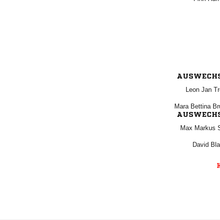
AUSWECH
  
  
AUSWECH
  
 
K