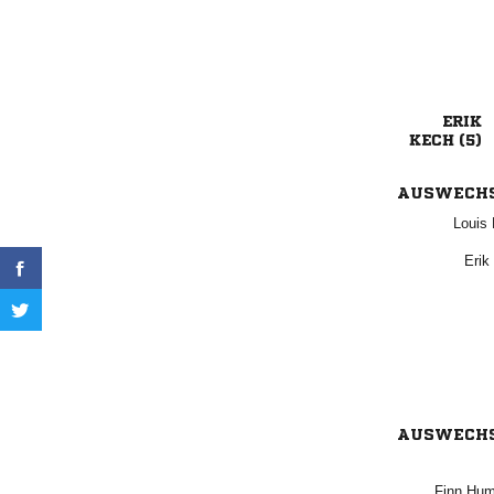

 
AUSWECH
 

AUSWECH
 