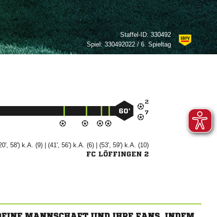
Staffel-ID:
330492
Spiel:
330492022 / 6. Spieltag

60’

20', 58') k.A. (9) | (41', 56') k.A. (6) | (53', 59') k.A. (10)
FC LÖFFINGEN 2
 DEINE MANNSCHAFT UND IHRE FANS, INDEM