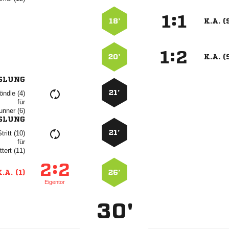
:


18’
K.A. (
:


20’
K.A. (
SLUNG
21’
 
für
 
SLUNG
21’
 
für
 
:


.A. (1)
26’
Eigentor
30'