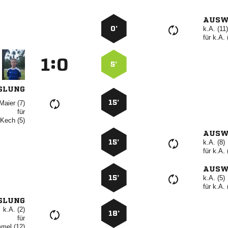
AUSW
0’
k.A. (11)
für
k.A. 
:


5’
SLUNG
15’
 
für
  
AUSW
15’
k.A. (8)
für
k.A. 
AUSW
15’
k.A. (5)
für
k.A. 
SLUNG
k.A. (2)
18’
für
 