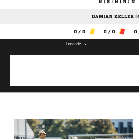
N | S | N | N | N
DAMIAN KELLER (4
0 / 0
0 / 0
0 
Legende