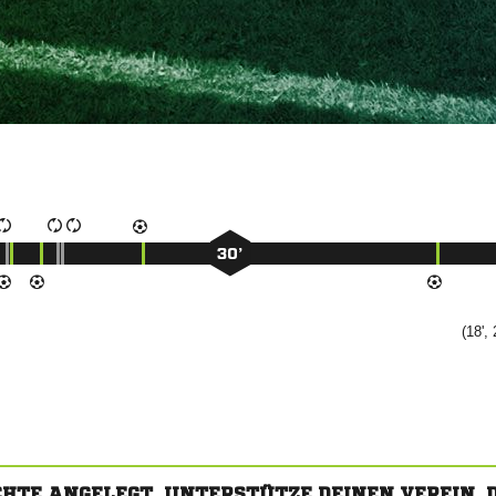
30’
(18', 
CHTE ANGELEGT. UNTERSTÜTZE DEINEN VEREIN,