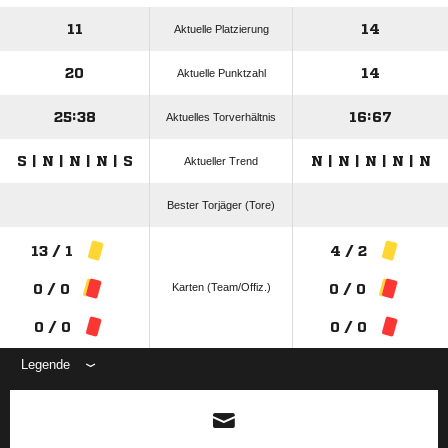
11
14
Aktuelle Platzierung
20
14
Aktuelle Punktzahl
25:38
16:67
Aktuelles Torverhältnis
S | N | N | N | S
N | N | N | N | N
Aktueller Trend
Bester Torjäger (Tore)
13 / 1
4 / 2
Karten (Team/Offiz.)
0 / 0
0 / 0
0 / 0
0 / 0
Legende
ANZEIGE