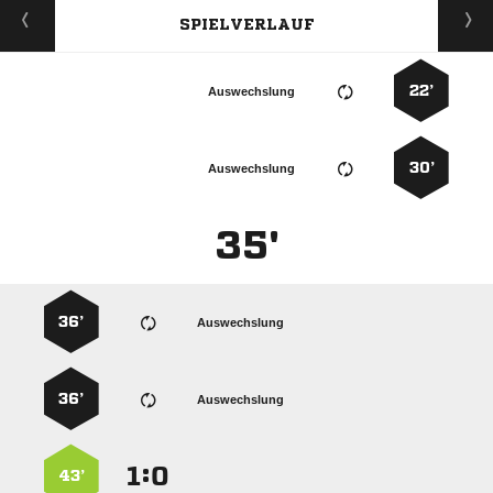
SPIELVERLAUF
22’
Auswechslung
30’
Auswechslung
35'
36’
Auswechslung
36’
Auswechslung
:


43’