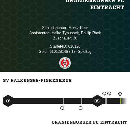
ORANIENBURGER FC
EINTRACHT
Schiedsrichter:
 
Assistenten:
 
,  
Zuschauer:
30
Staffel-ID:
610128
Spiel:
610128146 / 17. Spieltag
SV FALKENSEE-FINKENKRUG
0’
35’
ORANIENBURGER FC EINTRACHT