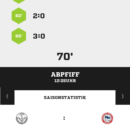
:


60’
:


66’
70'
ABPFIFF
12:25UHR
ANZEIGE
SAISONSTATISTIK
: