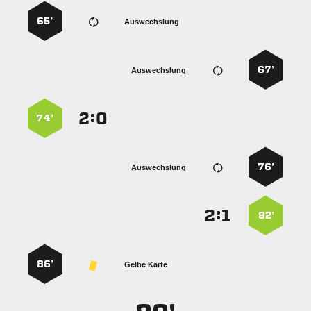
65’
Auswechslung
67’
Auswechslung
:


74’
76’
Auswechslung
:


82’
86’
Gelbe Karte