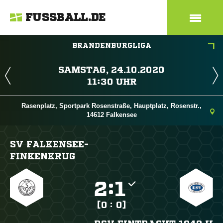
FUSSBALL.DE
BRANDENBURGLIGA
 
 
Rasenplatz, Sportpark Rosenstraße, Hauptplatz, Rosenstr.,
14612 Falkensee
SV FALKENSEE-
FINKENKRUG

:

[0 : 0]