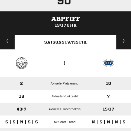
90'
ABPFIFF
13:17UHR
ANZEIGE
SAISONSTATISTIK
:
2
10
Aktuelle Platzierung
18
7
Aktuelle Punktzahl
43:7
15:17
Aktuelles Torverhältnis
S | S | N | S | S
N | S | N | N | S
Aktueller Trend