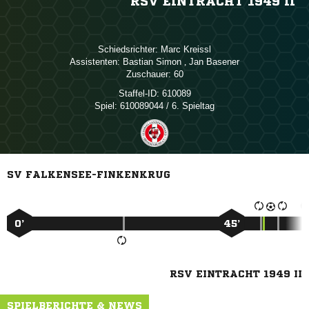
RSV EINTRACHT 1949 II
Schiedsrichter:
 
Assistenten:
 
,  
Zuschauer:
60
Staffel-ID:
610089
Spiel:
610089044 / 6. Spieltag
SV FALKENSEE-FINKENKRUG
0’
45’
RSV EINTRACHT 1949 II
SPIELBERICHTE & NEWS