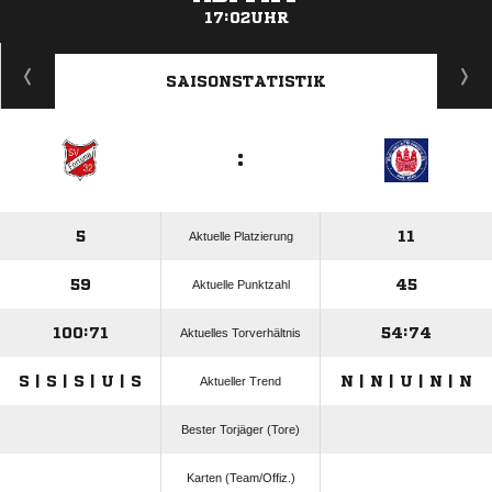
17:02UHR
ANZEIGE
SAISONSTATISTIK
:
5
11
Aktuelle Platzierung
59
45
Aktuelle Punktzahl
100:71
54:74
Aktuelles Torverhältnis
S | S | S | U | S
N | N | U | N | N
Aktueller Trend
Bester Torjäger (Tore)
Karten (Team/Offiz.)