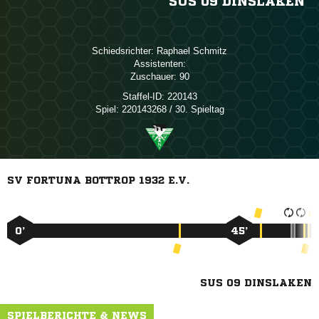
SUS 09 DINSLAKEN
Schiedsrichter:
 
Assistenten:
Zuschauer:
90
Staffel-ID:
220143
Spiel:
220143268 / 30. Spieltag
SV FORTUNA BOTTROP 1932 E.V.
0’
45’
SUS 09 DINSLAKEN
SPIELBERICHTE & NEWS