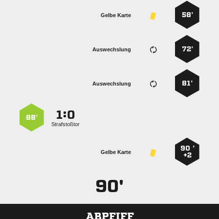
58’
Gelbe Karte
72’
Auswechslung
81’
Auswechslung
:


88’
Strafstoßtor
90 ’
Gelbe Karte
+2
90'
ABPFIFF