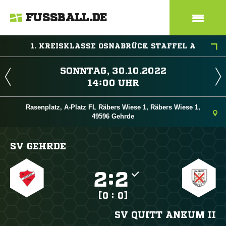
FUSSBALL.DE
1. KREISKLASSE OSNABRÜCK STAFFEL A
 
 
Rasenplatz, A-Platz FL Räbers Wiese 1, Räbers Wiese 1,
49596 Gehrde
SV GEHRDE

:

[0 : 0]
SV QUITT ANKUM II