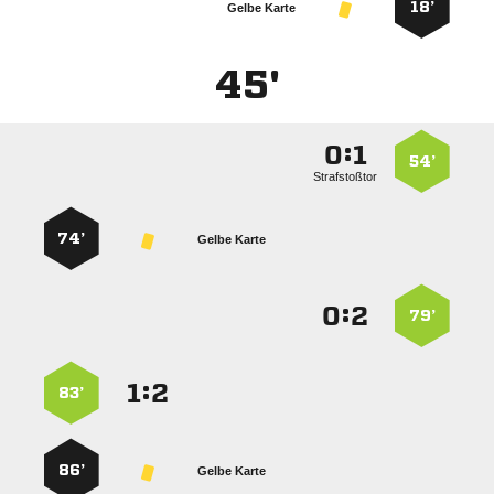
18’
Gelbe Karte
45'
:


54’
Strafstoßtor
74’
Gelbe Karte
:


79’
:


83’
86’
Gelbe Karte