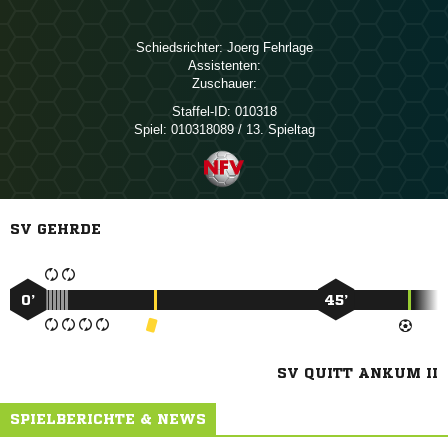
Schiedsrichter:
 
Assistenten:
Zuschauer:
Staffel-ID:
010318
Spiel:
010318089 / 13. Spieltag
SV GEHRDE
0’
45’
SV QUITT ANKUM II
SPIELBERICHTE & NEWS