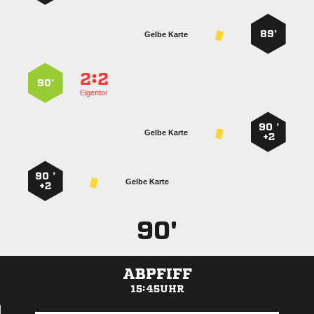
89’
Gelbe Karte
:


90’
Eigentor
90 ’
Gelbe Karte
+2
90 ’
Gelbe Karte
+2
90'
ABPFIFF
15:45UHR
ANZEIGE