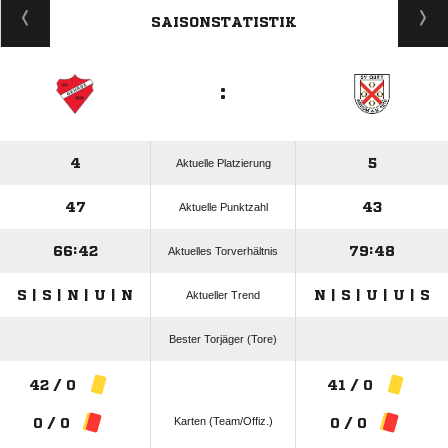
SAISONSTATISTIK
:
4
5
Aktuelle Platzierung
47
43
Aktuelle Punktzahl
66:42
79:48
Aktuelles Torverhältnis
S | S | N | U | N
N | S | U | U | S
Aktueller Trend
Bester Torjäger (Tore)
42 / 0
41 / 0
Karten (Team/Offiz.)
0 / 0
0 / 0