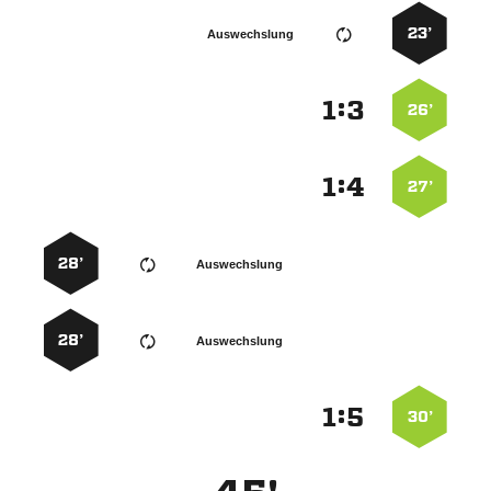
23’
Auswechslung
:


26’
:


27’
28’
Auswechslung
28’
Auswechslung
:


30’