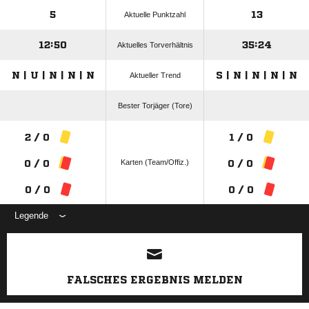
5
13
Aktuelle Punktzahl
12:50
35:24
Aktuelles Torverhältnis
N | U | N | N | N
S | N | N | N | N
Aktueller Trend
Bester Torjäger (Tore)
2 / 0
1 / 0
Karten (Team/Offiz.)
0 / 0
0 / 0
0 / 0
0 / 0
Legende
ANZEIGE
FALSCHES ERGEBNIS MELDEN