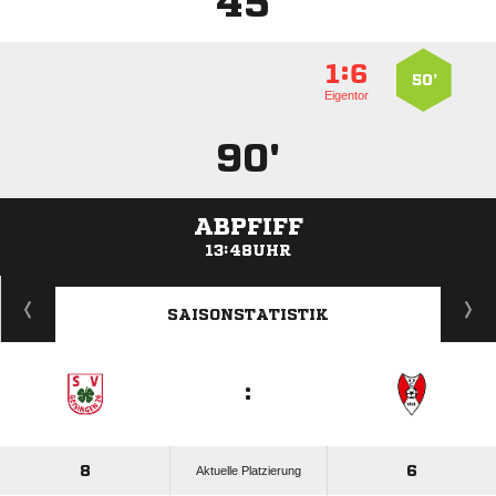
45'
:


50’
Eigentor
90'
ABPFIFF
13:48UHR
ANZEIGE
SAISONSTATISTIK
:
8
6
Aktuelle Platzierung