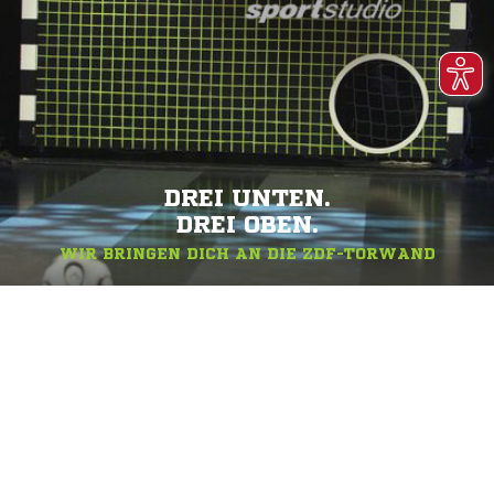
DREI UNTEN.
DREI OBEN.
WIR BRINGEN DICH AN DIE ZDF-TORWAND