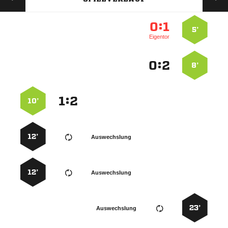
:


5’
Eigentor
:


8’
:


10’
12’
Auswechslung
12’
Auswechslung
23’
Auswechslung