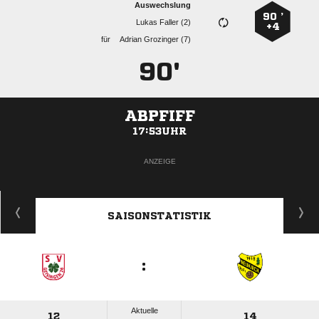
Auswechslung
90 ’
  
+4
für
  
90'
ABPFIFF
17:53UHR
ANZEIGE
SAISONSTATISTIK
:
Aktuelle
12
14