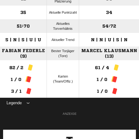
Platzierung
35
34
Aktuelle Punktzahl
Aktuelles
51:70
54:72
Torverhältnis
S | N | S | U | U
N | N | U | S | N
Aktueller Trend
FABIAN FEDERLE
MARCEL KLAUSMANN
Bester Torjäger
(9)
(Tore)
(13)
82 / 2
61 / 4
Karten
1 / 0
1 / 0
(Team/Offiz.)
3 / 1
1 / 0
Legende
ANZEIGE