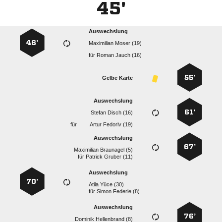
45'
Auswechslung
46’
  
für
  
55’
Gelbe Karte
Auswechslung
61’
  
für
  
Auswechslung
67’
  
für
  
Auswechslung
70’
  
für
  
Auswechslung
76’
  