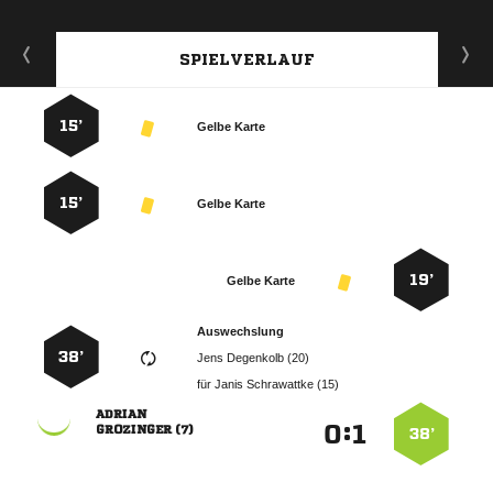
SPIELVERLAUF
15’
Gelbe Karte
15’
Gelbe Karte
19’
Gelbe Karte
Auswechslung
38’
  
für
  

:


 
38’