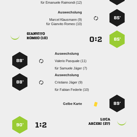
für
  
Auswechslung
85’
  
für
  

:


 
85’
Auswechslung
88’
  
für
  
Auswechslung
88’
  
für
  
89’
Gelbe Karte

:


 
90’