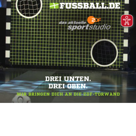
DREI UNTEN.
DREI OBEN.
WIR BRINGEN DICH AN DIE ZDF-TORWAND