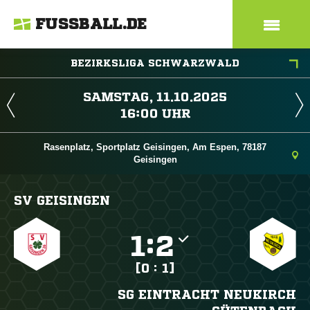
FUSSBALL.DE
BEZIRKSLIGA SCHWARZWALD
 
 
Rasenplatz, Sportplatz Geisingen, Am Espen, 78187
Geisingen
SV GEISINGEN

:

[0 : 1]
SG EINTRACHT NEUKIRCH