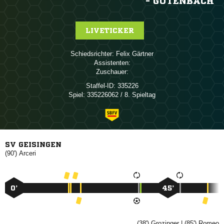
- GÜTENBACH
LIVETICKER
Schiedsrichter:
 
Assistenten:
Zuschauer:
Staffel-ID:
335226
Spiel:
335226062 / 8. Spieltag
SV GEISINGEN
(90')

0’
45’
(38')

| (85')
