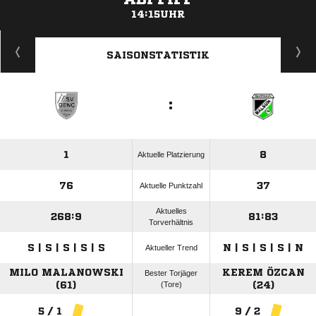
14:15UHR
ANZEIGE
SAISONSTATISTIK
:
1
8
Aktuelle Platzierung
76
37
Aktuelle Punktzahl
Aktuelles
268:9
81:83
Torverhältnis
S | S | S | S | S
N | S | S | S | N
Aktueller Trend
MILO MALANOWSKI
KEREM ÖZCAN
Bester Torjäger
(61)
(Tore)
(24)
5 / 1
9 / 2