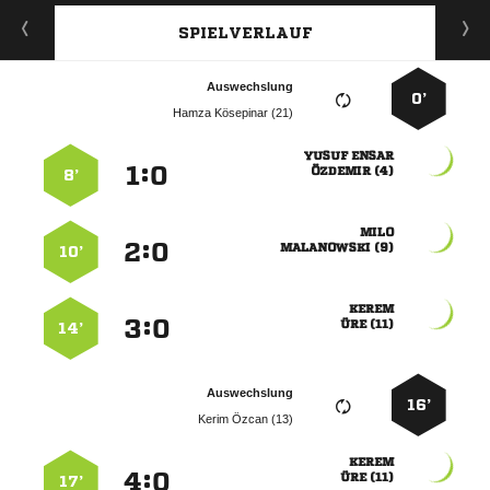
SPIELVERLAUF
Auswechslung
0’
  
 
:


 
8’

:


 
10’

:


 
14’
Auswechslung
16’
  

:


 
17’