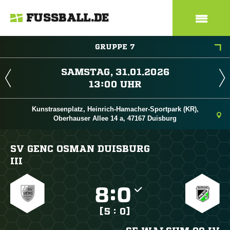
FUSSBALL.DE
GRUPPE 7
 
 
Kunstrasenplatz, Heinrich-Hamacher-Sportpark (KR),
Oberhauser Allee 14 a, 47167 Duisburg
SV GENC OSMAN DUISBURG
III

:

[5 : 0]