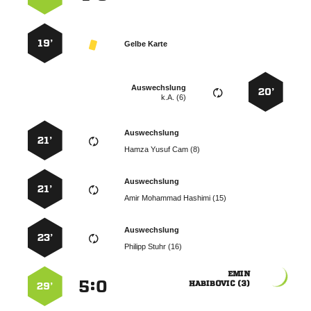
19’
Gelbe Karte
Auswechslung
20’
k.A. (6)
Auswechslung
21’
   
Auswechslung
21’
   
Auswechslung
23’
  

:


 
29’