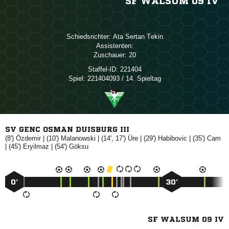
SF WALSUM 09 IV
Schiedsrichter:
  
Assistenten:
Zuschauer:
20
Staffel-ID:
221404
Spiel:
221404093 / 14. Spieltag
SV GENC OSMAN DUISBURG III
(8')

| (10')

| (14', 17')

| (29')

| (35')

| (45')

| (54')

0’
30’
SF WALSUM 09 IV