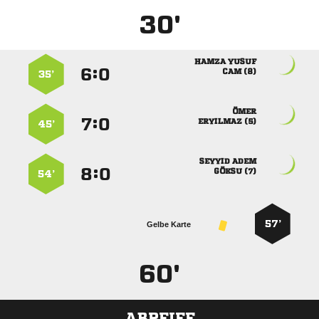
30'
 
:


 
35’

:


 
45’
 
:


 
54’
57’
Gelbe Karte
60'
ABPFIFF