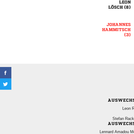

 



AUSWECH
 
 
AUSWECH
  