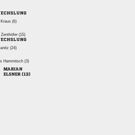
ECHSLUNG
 
 
ECHSLUNG
 
  

 