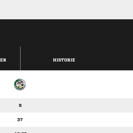
DER
HISTORIE
9
37