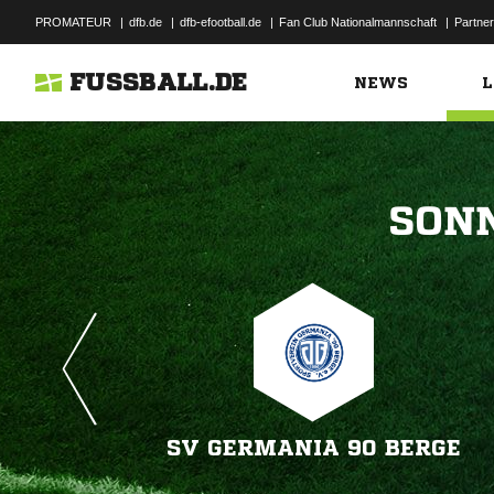
PROMATEUR
|
dfb.de
|
dfb-efootball.de
|
Fan Club Nationalmannschaft
|
Partner
FUSSBALL.DE
NEWS
L

SV GERMANIA 90 BERGE