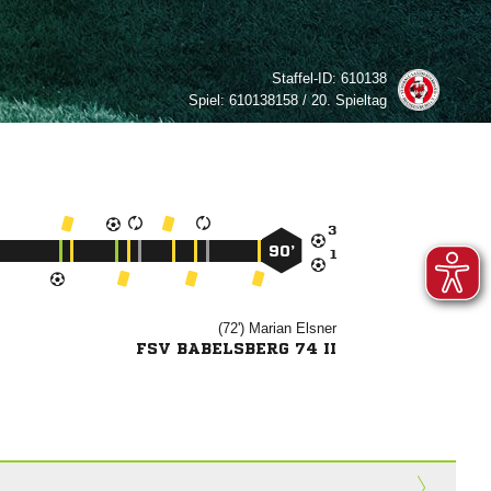
Staffel-ID:
610138
Spiel:
610138158 / 20. Spieltag

90’

(72')


FSV BABELSBERG 74 II