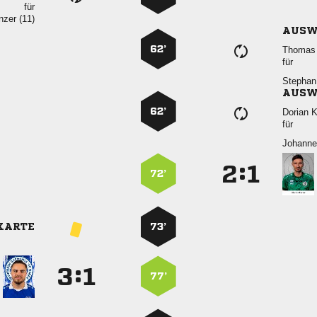
für
 
AUSW
62’
 
für
 
AUSW
62’
 
für

:


72’
KARTE
73’
:


77’