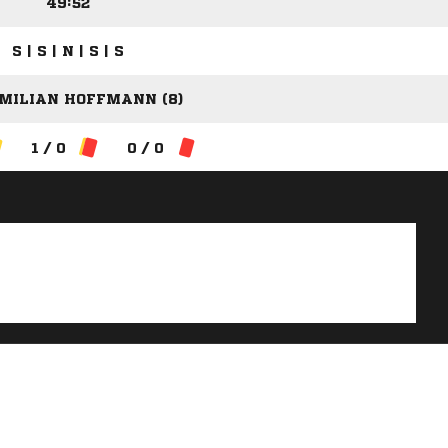
49:52
S | S | N | S | S
MILIAN HOFFMANN (8)
1 / 0
0 / 0