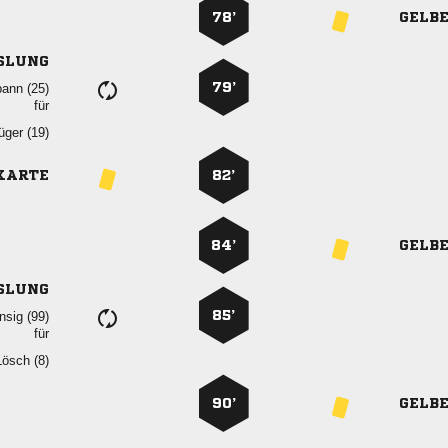
78’
GELB
SLUNG
79’
 
für
 
KARTE
82’
84’
GELB
SLUNG
85’
 
für
 
90’
GELB