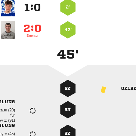
:


2’
:


42’
Eigentor
45'
52’
GELB
SLUNG
62’
 
für
 
SLUNG
62’
 