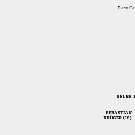
 
GELBE 

 