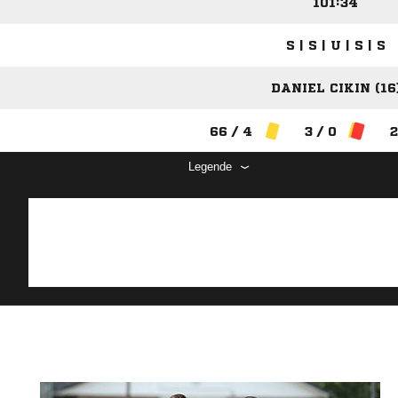
101:34
S | S | U | S | S
DANIEL CIKIN (16
66 / 4
3 / 0
2
Legende