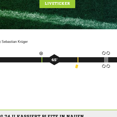
LIVETICKER
')


45’
 74 II KASSIERT PLEITE IN NAUEN