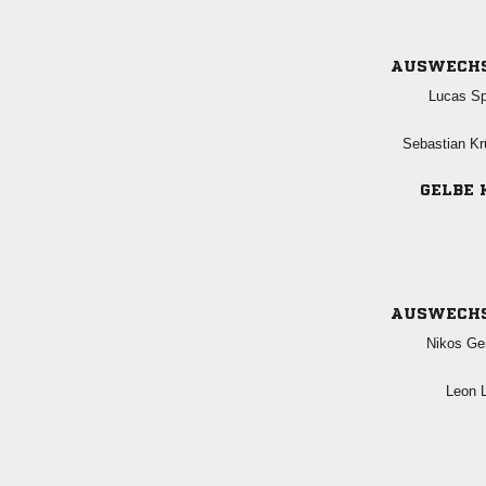
AUSWECH
 
 
GELBE 
AUSWECH
 
 