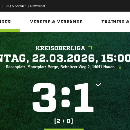
|
FAQ & Kontakt
|
Newsletter
Link
IGEN
VEREINE & VERBÄNDE
TRAINING &
KREISOBERLIGA
 


Rasenplatz, Sportplatz Berge, Behnitzer Weg 2, 14641 Nauen
:


[2 : 0]