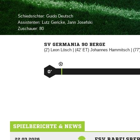
Schiedsrichter:
 
Assistenten:
 
,  
Zuschauer:
80
SV GERMANIA 90 BERGE
(2')


| (42' ET)


| (77
0’
SPIELBERICHTE & NEWS
FSV BABELSBERG
22.03.2026