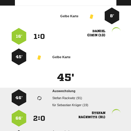
8’
Gelbe Karte

:


 
16’
45’
Gelbe Karte
45'
Auswechslung
46’
  
für
  

:


 
66’