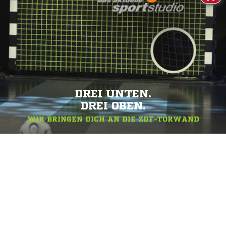
DREI UNTEN.
DREI OBEN.
WIR BRINGEN DICH AN DIE ZDF-TORWAND