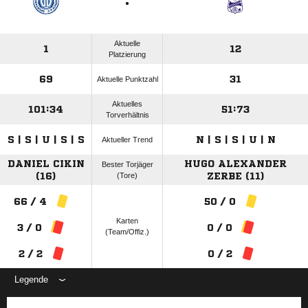
:
Aktuelle
1
12
Platzierung
69
31
Aktuelle Punktzahl
Aktuelles
101:34
51:73
Torverhältnis
S | S | U | S | S
N | S | S | U | N
Aktueller Trend
DANIEL CIKIN
HUGO ALEXANDER
Bester Torjäger
(16)
(Tore)
ZERBE (11)
66 / 4
50 / 0
Karten
3 / 0
0 / 0
(Team/Offiz.)
2 / 2
0 / 2
Legende
ANZEIGE