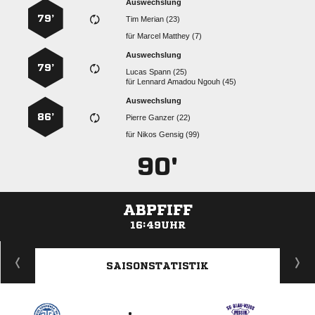
Auswechslung
79’
  
für
  
Auswechslung
79’
  
für
   
Auswechslung
86’
  
für
  
90'
ABPFIFF
16:49UHR
ANZEIGE
SAISONSTATISTIK