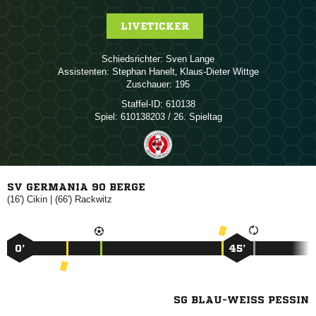
LIVETICKER
Schiedsrichter:
 
Assistenten:
 
,  
Zuschauer:
195
Staffel-ID:
610138
Spiel:
610138203 / 26. Spieltag
SV GERMANIA 90 BERGE
(16')

| (66')

0’
45’
SG BLAU-WEISS PESSIN