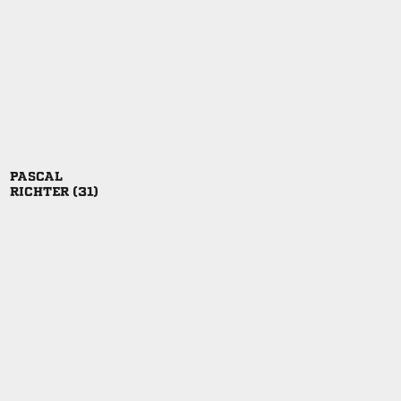

 