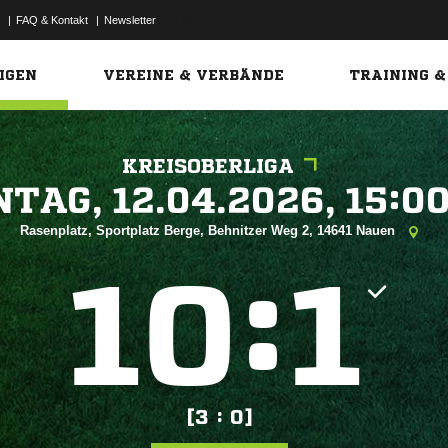
|
FAQ & Kontakt
|
Newsletter
Link
IGEN
VEREINE & VERBÄNDE
TRAINING &
KREISOBERLIGA
 


Rasenplatz, Sportplatz Berge, Behnitzer Weg 2, 14641 Nauen
:


[3 : 0]