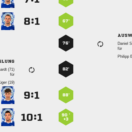
:


67’
AUSW
76’
 
für
 
SLUNG
82’
 
für
 
:


88’
:


90 ’
+3