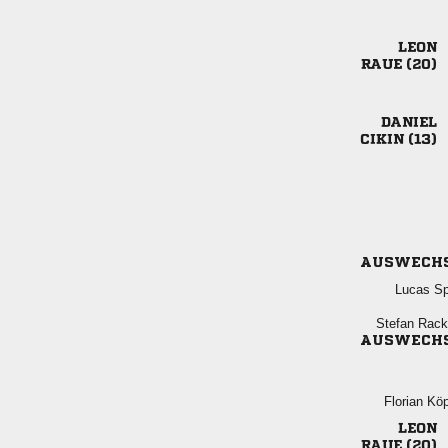

 

 
AUSWECH
 
 
AUSWECH
 

 