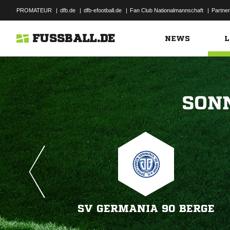
PROMATEUR
|
dfb.de
|
dfb-efootball.de
|
Fan Club Nationalmannschaft
|
Partner
FUSSBALL.DE
NEWS
L

SV GERMANIA 90 BERGE