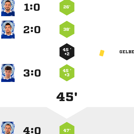
:


26’
:


38’
45 ’
GELB
+2
:


45 ’
+3
45'
:


47’