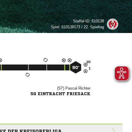
Staffel-ID:
610138
Spiel:
610138173 / 22. Spieltag

90’

(57')


SG EINTRACHT FRIESACK
VE DER KREISOBERLIGA