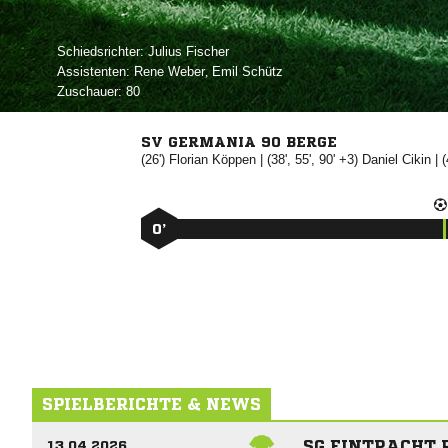
Schiedsrichter:
 
Assistenten:
 
,  
Zuschauer:
80
SV GERMANIA 90 BERGE
(26')


| (38', 55', 90' +3)


| 
0’
SPIELBERICHTE & NEWS
SG EINTRACHT 
13.04.2026