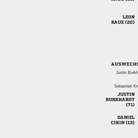

 
AUSWECH
 
 




 