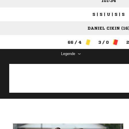
101:34
S | S | U | S | S
DANIEL CIKIN (16
66 / 4
3 / 0
2
Legende