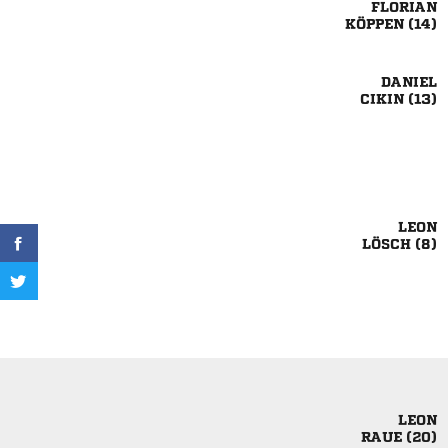

 

 

 

 