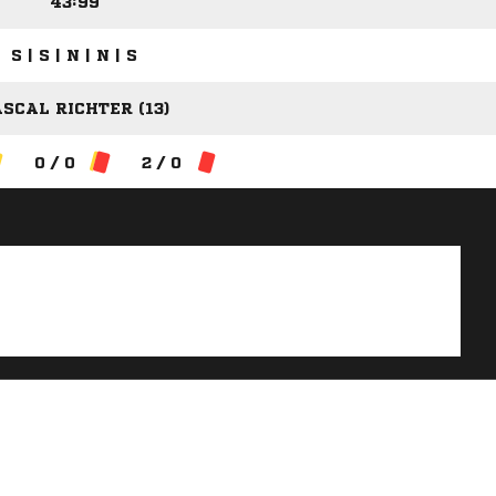
43:99
S | S | N | N | S
SCAL RICHTER (13)
0 / 0
2 / 0