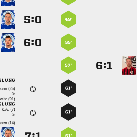
:


49’
:


55’
:


57’
SLUNG
61’
 
für
 
SLUNG
k.A. (7)
61’
für
 
:


61’