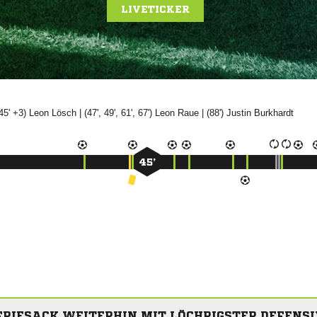
LIVETICKER
(45' +3)


| (47', 49', 61', 67')


| (88')


45’
FRIESACK WEITERHIN MIT LÖCHRIGSTER DEFENSI