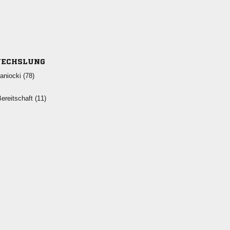
ECHSLUNG
 
 