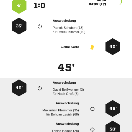

:


 
4’
Auswechslung
35’
  
für
  
40’
Gelbe Karte
45'
Auswechslung
46’
  
für
  
Auswechslung
46’
  
für
  
Auswechslung
58’
  