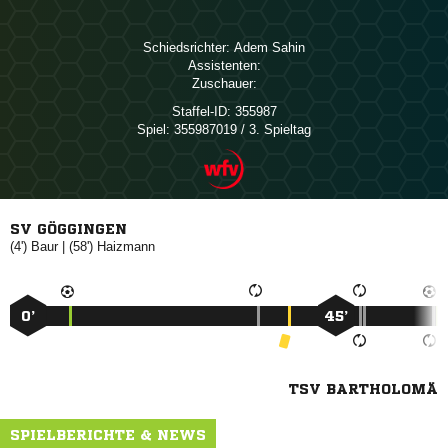
Schiedsrichter:
 
Assistenten:
Zuschauer:
Staffel-ID:
355987
Spiel:
355987019 / 3. Spieltag
SV GÖGGINGEN
(4')

| (58')

0’
45’
TSV BARTHOLOMÄ
SPIELBERICHTE & NEWS