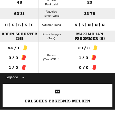
Aktuelle
46
20
Punktzahl
Aktuelles
63:31
33:79
Torverhältnis
U | S | S | S | S
N | S | N | N | N
Aktueller Trend
ROBIN SCHUSTER
MAXIMILIAN
Bester Torjäger
(16)
(Tore)
PFROMMER (6)
44 / 1
39 / 3
Karten
0 / 0
1 / 0
(Team/Offiz.)
1 / 0
0 / 0
Legende
ANZEIGE
FALSCHES ERGEBNIS MELDEN