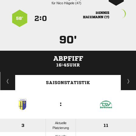
für
  

:


 
58’
90'
ABPFIFF
16:45UHR
ANZEIGE
SAISONSTATISTIK
:
Aktuelle
3
11
Platzierung