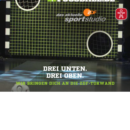
DREI UNTEN.
DREI OBEN.
WIR BRINGEN DICH AN DIE ZDF-TORWAND