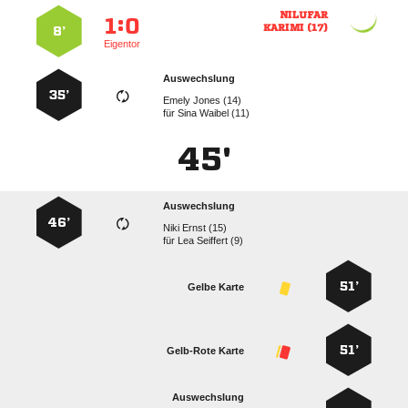

:


 
8’
Eigentor
Auswechslung
35’
  
für
  
45'
Auswechslung
46’
  
für
  
51’
Gelbe Karte
51’
Gelb-Rote Karte
Auswechslung