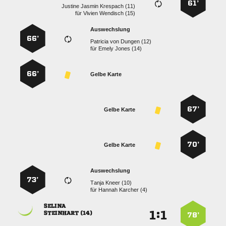
61’
   
für
  
Auswechslung
66’
   
für
  
66’
Gelbe Karte
67’
Gelbe Karte
70’
Gelbe Karte
Auswechslung
73’
  
für
  

:


 
78’