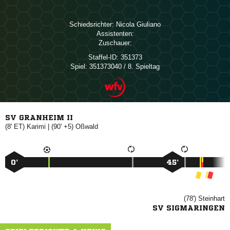
Schiedsrichter:
 
Assistenten:
Zuschauer:
Staffel-ID:
351373
Spiel:
351373040 / 8. Spieltag
SV GRANHEIM II
(8' ET)

| (90' +5)

0’
45’
(78')

SV SIGMARINGEN