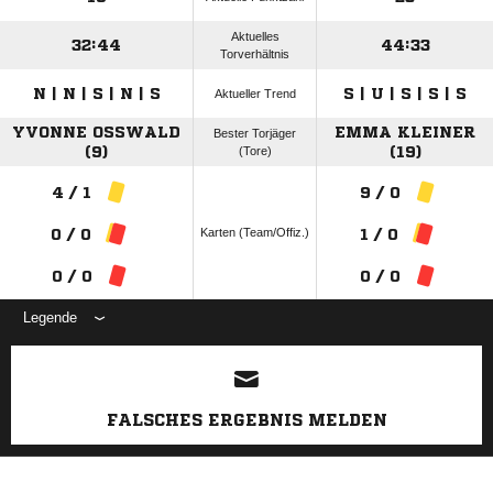
Aktuelles
32:44
44:33
Torverhältnis
N | N | S | N | S
S | U | S | S | S
Aktueller Trend
YVONNE OSSWALD (
EMMA KLEINER
Bester Torjäger
9)
(Tore)
(19)
4 / 1
9 / 0
Karten (Team/Offiz.)
0 / 0
1 / 0
0 / 0
0 / 0
Legende
ANZEIGE
FALSCHES ERGEBNIS MELDEN