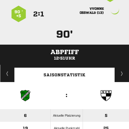

90 ’
:


 
+5
90'
ABPFIFF
12:51UHR
ANZEIGE
SAISONSTATISTIK
:
6
5
Aktuelle Platzierung
19
25
Aktuelle Punktzahl