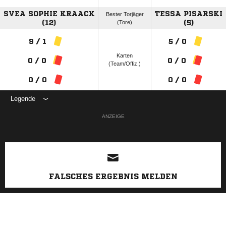
SVEA SOPHIE KRAACK
TESSA PISARSKI
Bester Torjäger
(12)
(Tore)
(5)
9 / 1
5 / 0
Karten
0 / 0
0 / 0
(Team/Offiz.)
0 / 0
0 / 0
Legende
ANZEIGE
FALSCHES ERGEBNIS MELDEN