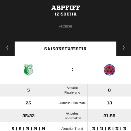
ABPFIFF
12:50UHR
ANZEIGE
SAISONSTATISTIK
:
Aktuelle
5
8
Platzierung
25
13
Aktuelle Punktzahl
Aktuelles
35:32
21:59
Torverhältnis
S | S | N | N | N
N | U | S | N | N
Aktueller Trend