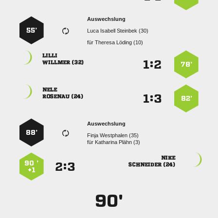
Auswechslung
55’
   
für
  

:


 
78’

:


 
82’
Auswechslung
88’
  
für
  

90 ’
:


 
+1
90'