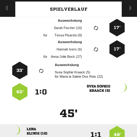
SPIELVERLAUF
Auswechslung
17’
  
für
  
Auswechslung
17’
  
für
  
Auswechslung
33’
   
für
     
 
:


 
40’
45'

:


 
48’