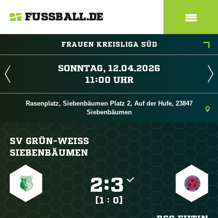
FUSSBALL.DE
FRAUEN KREISLIGA SÜD
 
 
Rasenplatz, Siebenbäumen Platz 2, Auf der Hufe, 23847
Siebenbäumen
SV GRÜN-WEISS S
IEBENBÄUMEN

:

[1 : 0]