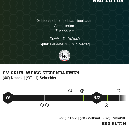
BSG EUTIN
Schiedsrichter:
 
Assistenten:
Zuschauer:
Staffel-ID:
040449
Spiel:
040449036 / 8. Spieltag
SV GRÜN-WEISS SIEBENBÄUMEN
(40')

| (90' +1)

0’
45’
(48')

| (78')

| (82')

BSG EUTIN