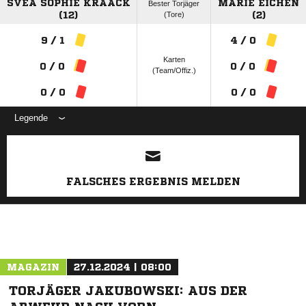
SVEA SOPHIE KRAACK
MARIE EICHEN
Bester Torjäger
(12)
(Tore)
(2)
9 / 1
4 / 0
Karten
0 / 0
0 / 0
(Team/Offiz.)
0 / 0
0 / 0
Legende
ANZEIGE
FALSCHES ERGEBNIS MELDEN
MAGAZIN
27.12.2024 | 08:00
TORJÄGER JAKUBOWSKI: AUS DER