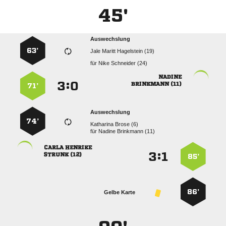
45'
Auswechslung
63’
   
für
  

:


 
71’
Auswechslung
74’
  
für
  
 
:


 
85’
86’
Gelbe Karte