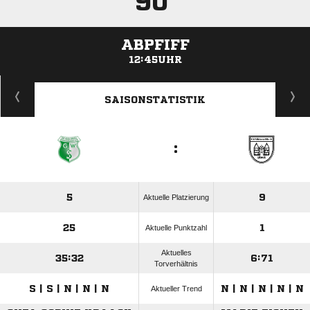
90'
ABPFIFF
12:45UHR
ANZEIGE
SAISONSTATISTIK
:
5
9
Aktuelle Platzierung
25
1
Aktuelle Punktzahl
Aktuelles
35:32
6:71
Torverhältnis
S | S | N | N | N
N | N | N | N | N
Aktueller Trend