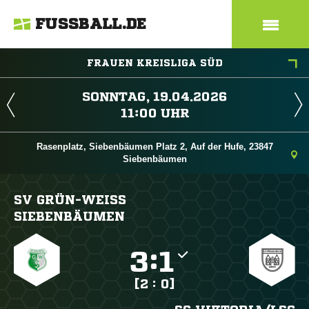
FUSSBALL.DE
FRAUEN KREISLIGA SÜD
 
 
Rasenplatz, Siebenbäumen Platz 2, Auf der Hufe, 23847
Siebenbäumen
SV GRÜN-WEISS S
IEBENBÄUMEN

:

[2 : 0]