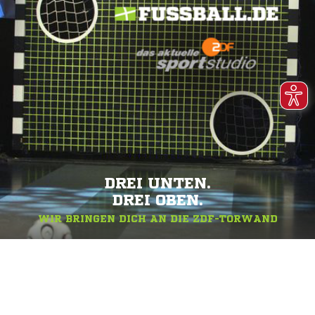
DREI UNTEN.
DREI OBEN.
WIR BRINGEN DICH AN DIE ZDF-TORWAND