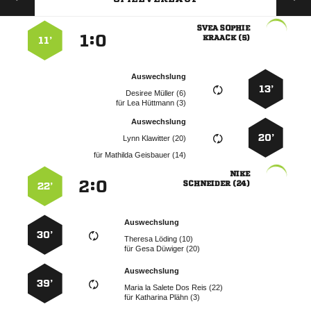
 
:


 
11’
Auswechslung
13’
  
für
  
Auswechslung
20’
  
für
  

:


 
22’
Auswechslung
30’
  
für
  
Auswechslung
39’
     
für
  