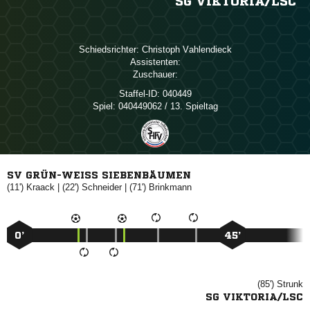
SG VIKTORIA/​LSC
Schiedsrichter:
 
Assistenten:
Zuschauer:
Staffel-ID:
040449
Spiel:
040449062 / 13. Spieltag
SV GRÜN-WEISS SIEBENBÄUMEN
(11')

| (22')

| (71')

0’
45’
(85')

SG VIKTORIA/LSC