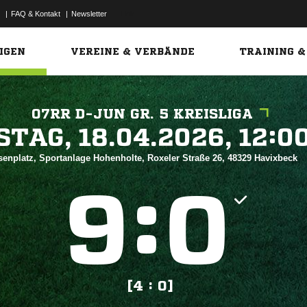
|
FAQ & Kontakt
|
Newsletter
Link
IGEN
VEREINE & VERBÄNDE
TRAINING &
07RR D-JUN GR. 5 KREISLIGA
 


senplatz, Sportanlage Hohenholte, Roxeler Straße 26, 48329 Havixbeck
:


[4 : 0]