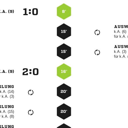
:


.A. (9)
8’
AUSW
15’
k.A. (6)
für
k.A. 
AUSW
15’
k.A. (3)
für
k.A. 
:


.A. (9)
16’
SLUNG
k.A. (14)
20’
r
k.A. (3)
SLUNG
k.A. (15)
20’
r
k.A. (8)
SLUNG