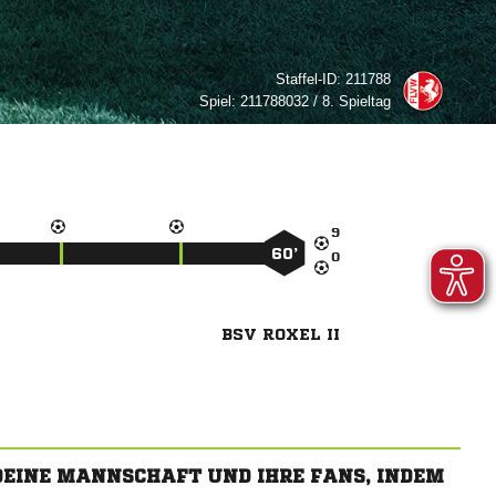
Staffel-ID:
211788
Spiel:
211788032 / 8. Spieltag

60’

BSV ROXEL II
 DEINE MANNSCHAFT UND IHRE FANS, INDEM