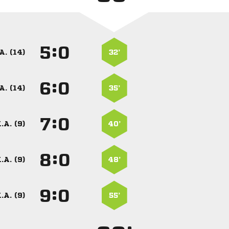
:


A. (14)
32’
:


A. (14)
35’
:


.A. (9)
40’
:


.A. (9)
48’
:


.A. (9)
55’