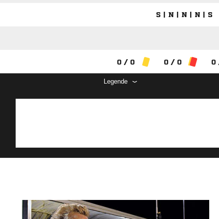
S | N | N | N | S
0 / 0
0 / 0
0 
Legende