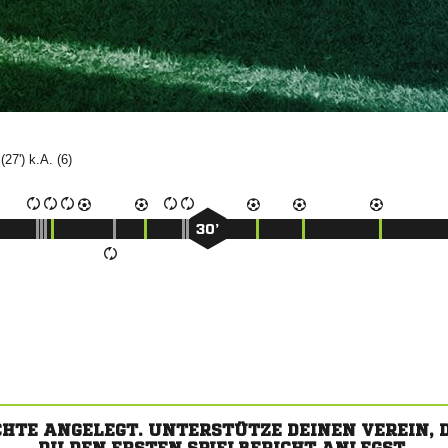
 (27') k.A. (6)
30’
CHTE ANGELEGT. UNTERSTÜTZE DEINEN VEREIN,