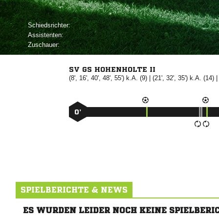
Schiedsrichter:
Assistenten:
Zuschauer:
SV GS HOHENHOLTE II
(8', 16', 40', 48', 55') k.A. (9) | (21', 32', 35') k.A. (14) |
0’
SPIELBERICHTE & NEWS
ES WURDEN LEIDER NOCH KEINE SPIELBERI