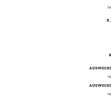
fü
K.
K
AUSWECH
fü
AUSWECH
fü