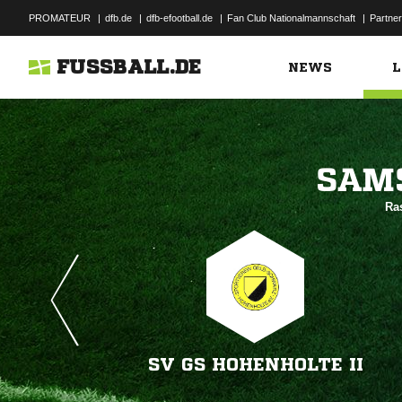
PROMATEUR
|
dfb.de
|
dfb-efootball.de
|
Fan Club Nationalmannschaft
|
Partner
FUSSBALL.DE
NEWS
L

Ra
SV GS HOHENHOLTE II