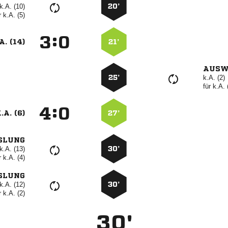
k.A. (10)
20’
r
k.A. (5)
:


A. (14)
21’
AUSW
25’
k.A. (2)
für
k.A. 
:


.A. (6)
27’
SLUNG
k.A. (13)
30’
r
k.A. (4)
SLUNG
k.A. (12)
30’
r
k.A. (2)
30'