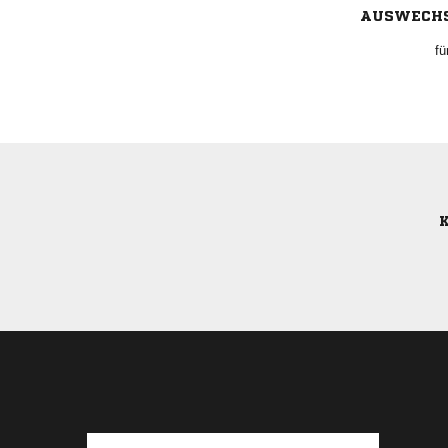
AUSWECH
fü
K