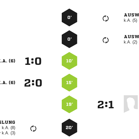
AUSW
0’
k.A. (5)
AUSW
0’
k.A. (2)
:


.A. (6)
10’
:


.A. (6)
15’
:


19’
SLUNG
k.A. (8)
20’
r
k.A. (3)