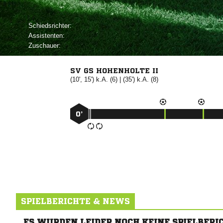
Schiedsrichter:
Assistenten:
Zuschauer:
SV GS HOHENHOLTE II
(10', 15') k.A. (6) | (35') k.A. (8)
0’
SPIELBERICHTE & NEWS
ES WURDEN LEIDER NOCH KEINE SPIELBERI