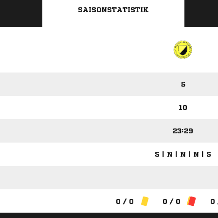
SAISONSTATISTIK
5
10
23:29
S | N | N | N | S
0 / 0
0 / 0
0 