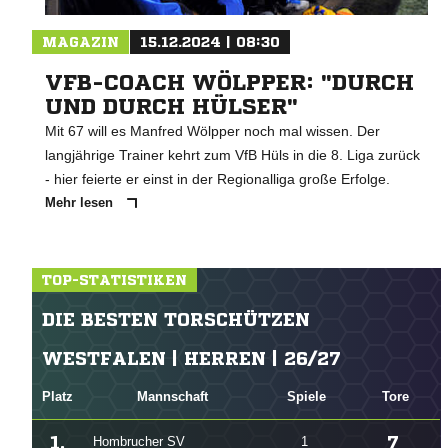
MAGAZIN
15.12.2024 | 08:30
VFB-COACH WÖLPPER: "DURCH
UND DURCH HÜLSER"
Mit 67 will es Manfred Wölpper noch mal wissen. Der
langjährige Trainer kehrt zum VfB Hüls in die 8. Liga zurück
- hier feierte er einst in der Regionalliga große Erfolge.
Mehr lesen
TOP-STATISTIKEN
DIE BESTEN TORSCHÜTZEN
WESTFALEN | HERREN | 26/27
Platz
Mannschaft
Spiele
Tore
1.
7
Hombrucher SV
1