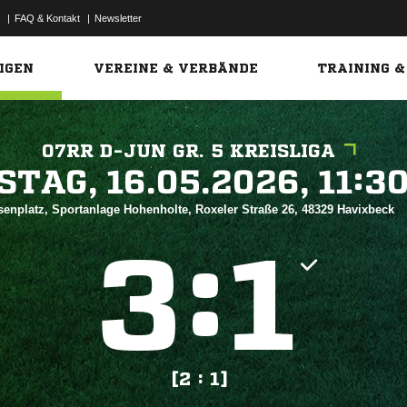
|
FAQ & Kontakt
|
Newsletter
Link
IGEN
VEREINE & VERBÄNDE
TRAINING &
07RR D-JUN GR. 5 KREISLIGA
 


senplatz, Sportanlage Hohenholte, Roxeler Straße 26, 48329 Havixbeck
:


[2 : 1]