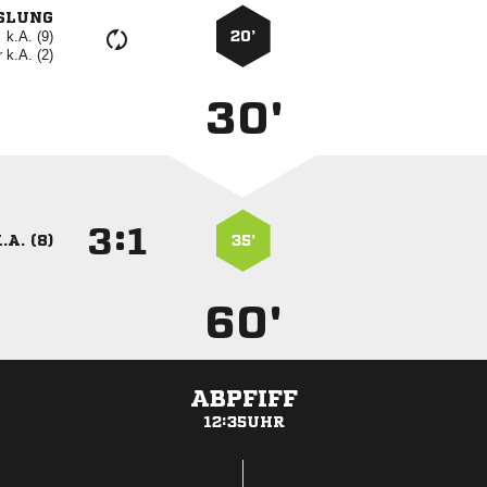
SLUNG
k.A. (9)
20’
r
k.A. (2)
30'
:


.A. (8)
35’
60'
ABPFIFF
12:35UHR
ANZEIGE