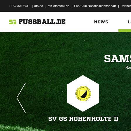
PROMATEUR
|
dfb.de
|
dfb-efootball.de
|
Fan Club Nationalmannschaft
|
Partner
FUSSBALL.DE
NEWS
L

Ra
SV GS HOHENHOLTE II