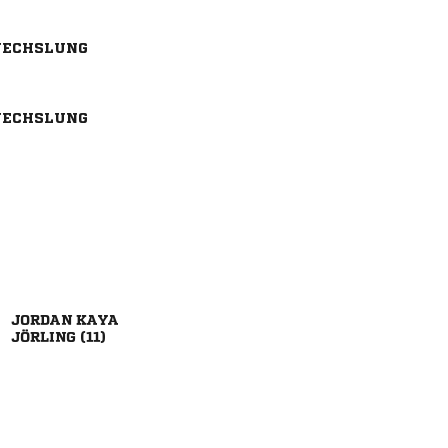
ECHSLUNG
ECHSLUNG
 
 