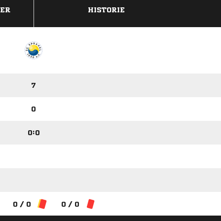
DER
HISTORIE
7
0
0:0
0 / 0
0 / 0