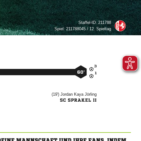
Staffel-ID:
211788
Spiel:
211788045 / 12. Spieltag

60’

(19')
 

SC SPRAKEL II
 DEINE MANNSCHAFT UND IHRE FANS, INDEM