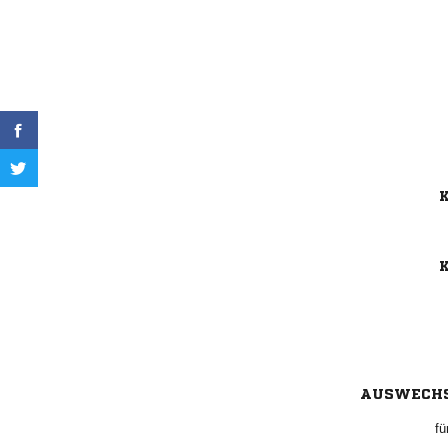
K
K
AUSWECH
fü