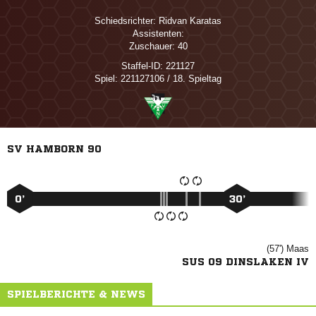
Schiedsrichter:
 
Assistenten:
Zuschauer:
40
Staffel-ID:
221127
Spiel:
221127106 / 18. Spieltag
SV HAMBORN 90
0’
30’
(57')

SUS 09 DINSLAKEN IV
SPIELBERICHTE & NEWS