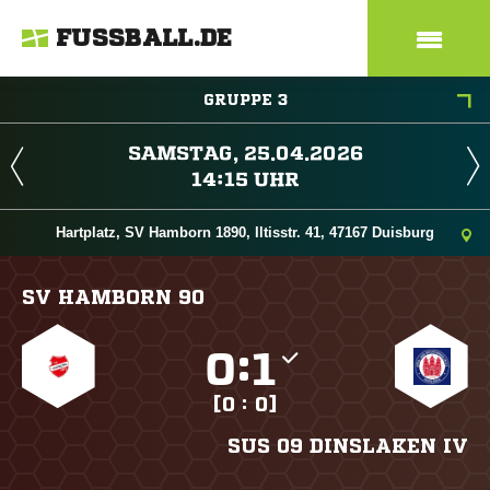
FUSSBALL.DE
GRUPPE 3
 
 
Hartplatz, SV Hamborn 1890, Iltisstr. 41, 47167 Duisburg
SV HAMBORN 90

:

[0 : 0]
SUS 09 DINSLAKEN IV