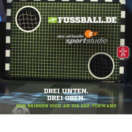
DREI UNTEN.
DREI OBEN.
WIR BRINGEN DICH AN DIE ZDF-TORWAND