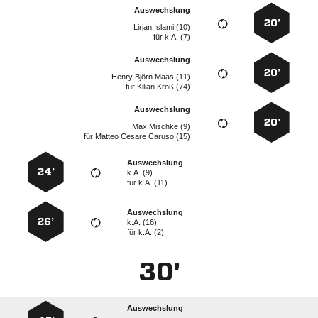
Auswechslung
20’
  
für
k.A. (7)
Auswechslung
20’
   
für
  
Auswechslung
20’
  
für
   
Auswechslung
24’
k.A. (9)
für
k.A. (11)
Auswechslung
26’
k.A. (16)
für
k.A. (2)
30'
Auswechslung