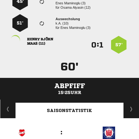
45’
  
für
  
Auswechslung
51’
k.A. (10)
für
  
 
:


 
57’
60'
ABPFIFF
15:25UHR
ANZEIGE
SAISONSTATISTIK
: