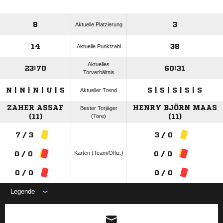
8
3
Aktuelle Platzierung
14
38
Aktuelle Punktzahl
Aktuelles
23:70
60:31
Torverhältnis
N | N | N | U | S
S | S | S | S | S
Aktueller Trend
ZAHER ASSAF
HENRY BJÖRN MAAS
Bester Torjäger
(11)
(Tore)
(11)
7 / 3
3 / 0
Karten (Team/Offiz.)
0 / 0
0 / 0
0 / 0
0 / 0
Legende
ANZEIGE