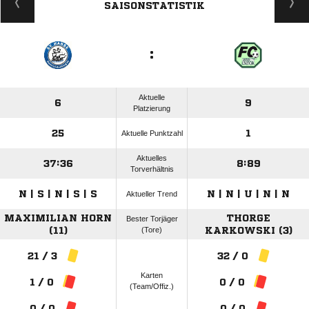
SAISONSTATISTIK
:
Aktuelle
6
9
Platzierung
25
1
Aktuelle Punktzahl
Aktuelles
37:36
8:89
Torverhältnis
N | S | N | S | S
N | N | U | N | N
Aktueller Trend
MAXIMILIAN HORN
THORGE
Bester Torjäger
(11)
(Tore)
KARKOWSKI (3)
21 / 3
32 / 0
Karten
1 / 0
0 / 0
(Team/Offiz.)
0 / 0
0 / 0