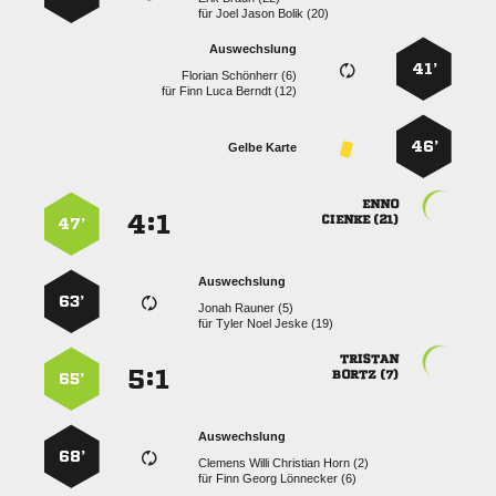
für
   
Auswechslung
41’
  
für
   
46’
Gelbe Karte

:


 
47’
Auswechslung
63’
  
für
   

:


 
65’
Auswechslung
68’
    
für
   