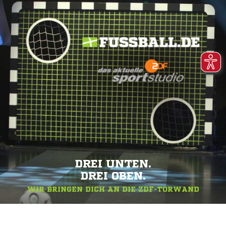
DREI UNTEN.
DREI OBEN.
WIR BRINGEN DICH AN DIE ZDF-TORWAND