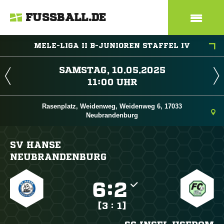
FUSSBALL.DE
MELE-LIGA II B-JUNIOREN STAFFEL IV
 
 
Rasenplatz, Weidenweg, Weidenweg 6, 17033
Neubrandenburg
SV HANSE
NEUBRANDENBURG

:

[3 : 1]