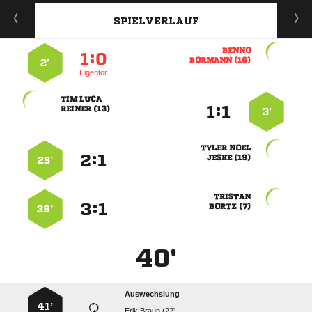
SPIELVERLAUF

:


 
2’
Eigentor
 
:


 
3’
 
:


 
25’

:


 
39’
40'
Auswechslung
41’
  