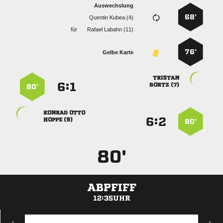
Auswechslung
68’
  
für
  
76’
Gelbe Karte

:


 
80’
 
:


 
80’
80'
ABPFIFF
12:35UHR
ANZEIGE