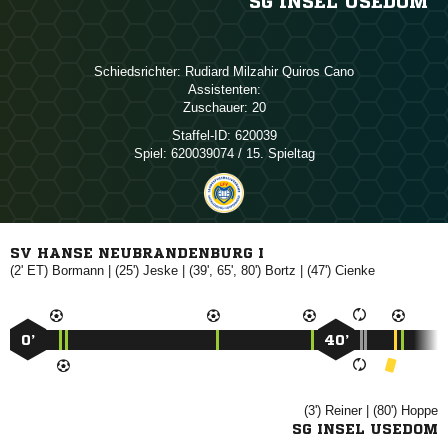
SG INSEL USEDOM
Schiedsrichter:
   
Assistenten:
Zuschauer:
20
Staffel-ID:
620039
Spiel:
620039074 / 15. Spieltag
SV HANSE NEUBRANDENBURG I
(2' ET)

| (25')

| (39', 65', 80')

| (47')

0’
40’
(3')

| (80')

SG INSEL USEDOM