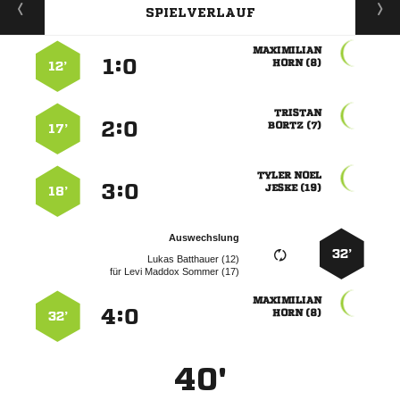
SPIELVERLAUF

:


 
12’

:


 
17’
 
:


 
18’
Auswechslung
32’
  
für
   

:


 
32’
40'