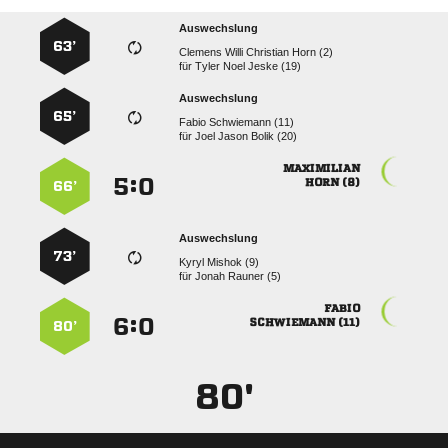
Auswechslung
63’
    
für
   
Auswechslung
65’
  
für
   

:


 
66’
Auswechslung
73’
  
für
  

:


 
80’
80'