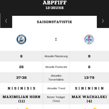
ABPFIFF
12:35UHR
ANZEIGE
SAISONSTATISTIK
:
6
8
Aktuelle Platzierung
25
6
Aktuelle Punktzahl
Aktuelles
37:36
13:79
Torverhältnis
N | S | N | S | S
S | N | N | N | N
Aktueller Trend
MAXIMILIAN HORN
MAX WACHALSKI
Bester Torjäger
(11)
(Tore)
(4)