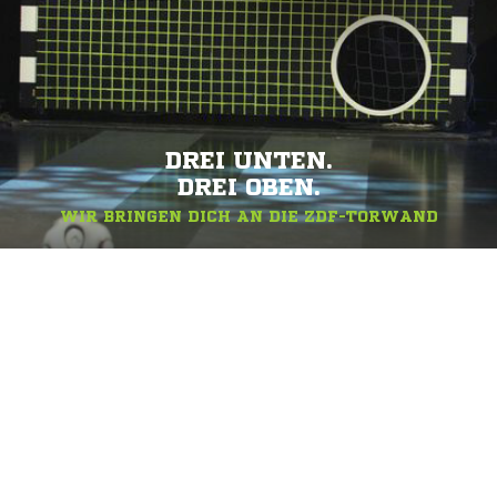
DREI UNTEN.
DREI OBEN.
WIR BRINGEN DICH AN DIE ZDF-TORWAND