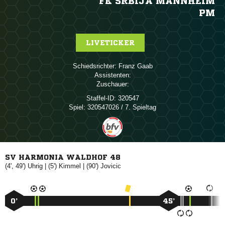
FK SRBIJA MANNHEIM
PM
LIVETICKER
Schiedsrichter:
 
Assistenten:
Zuschauer:
Staffel-ID:
320547
Spiel:
320547026 / 7. Spieltag
SV HARMONIA WALDHOF 48
(4', 49')

| (5')

| (90')

0’
45’