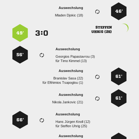
Auswechslung
46’
  

:


 
49’
Auswechslung
56’
  
für
  
Auswechslung
61’
  
für
  
Auswechslung
61’
  
Auswechslung
66’
   
für
  
Auswechslung