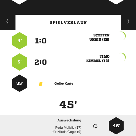
SPIELVERLAUF

:


 
4’

:


 
5’
35’
Gelbe Karte
45'
Auswechslung
46’
  
für
  