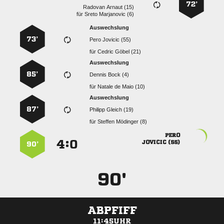
72’
  
für
  
Auswechslung
73’
  
für
  
Auswechslung
85’
  
für
   
Auswechslung
87’
  
für
  

:


 
90’
90'
ABPFIFF
11:45UHR