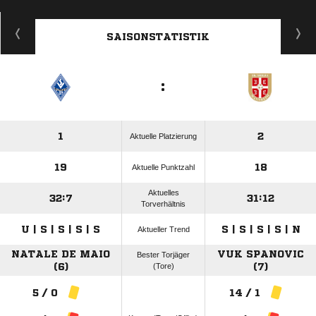
ANZEIGE
SAISONSTATISTIK
:
1
2
Aktuelle Platzierung
19
18
Aktuelle Punktzahl
Aktuelles
32:7
31:12
Torverhältnis
U | S | S | S | S
S | S | S | S | N
Aktueller Trend
NATALE DE MAIO
VUK SPANOVIC
Bester Torjäger
(6)
(Tore)
(7)
5 / 0
14 / 1