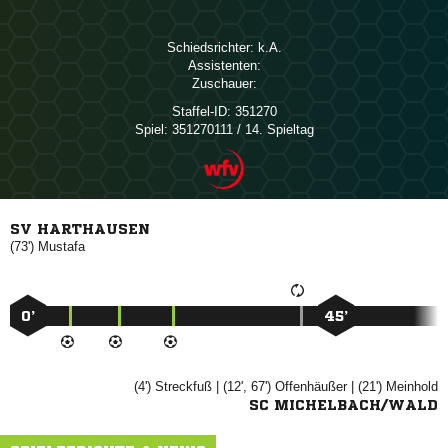
Schiedsrichter:

Assistenten:
Zuschauer:
Staffel-ID:
351270
Spiel:
351270111 / 14. Spieltag
SV HARTHAUSEN
(73')

0’
45’
(4')

| (12', 67')

| (21')

SC MICHELBACH/WALD