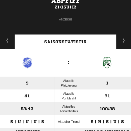
ABPFIFF
21:15UHR
ANZEIGE
SAISONSTATISTIK
:
Aktuelle
9
1
Platzierung
Aktuelle
41
71
Punktzahl
Aktuelles
52:43
100:28
Torverhältnis
S | U | U | U | S
S | N | S | U | S
Aktueller Trend