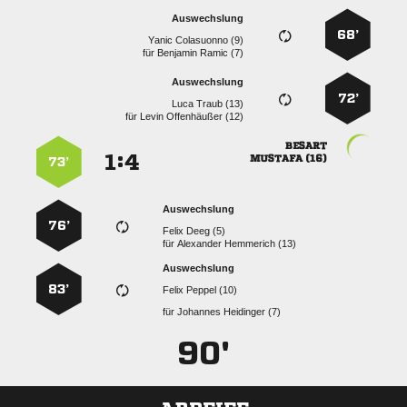
Auswechslung
68’
  
für
  
Auswechslung
72’
  
für
  

:


 
73’
Auswechslung
76’
  
für
  
Auswechslung
83’
  
für
  
90'