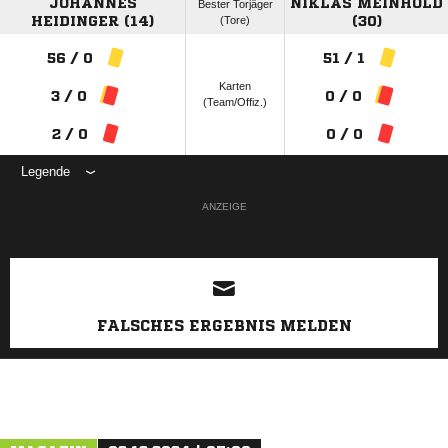
JOHANNES
NIKLAS MEINHOLD
Bester Torjäger
HEIDINGER (14)
(Tore)
(30)
56 / 0
51 / 1
Karten
3 / 0
0 / 0
(Team/Offiz.)
2 / 0
0 / 0
Legende
ANZEIGE
FALSCHES ERGEBNIS MELDEN