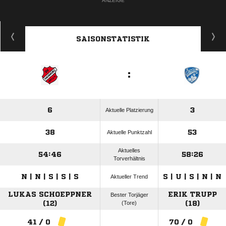
ANZEIGE
SAISONSTATISTIK
:
6
3
Aktuelle Platzierung
38
53
Aktuelle Punktzahl
Aktuelles
54:46
58:26
Torverhältnis
N | N | S | S | S
S | U | S | N | N
Aktueller Trend
LUKAS SCHOEPPNER
ERIK TRUPP
Bester Torjäger
(12)
(Tore)
(18)
41 / 0
70 / 0