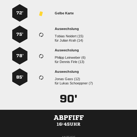
72’
Gelbe Karte
Auswechslung
75’
  
für
  
Auswechslung
78’
  
für
  
Auswechslung
85’
  
für
  
90'
ABPFIFF
16:45UHR