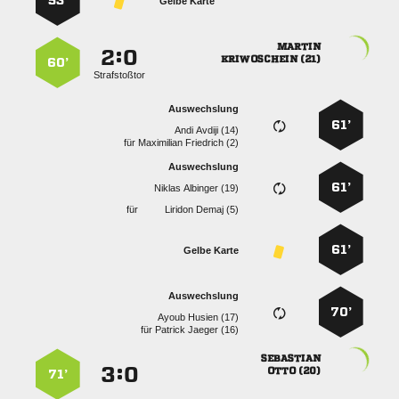
53’
Gelbe Karte

:


 
60’
Strafstoßtor
Auswechslung
61’
  
für
  
Auswechslung
61’
  
für
  
61’
Gelbe Karte
Auswechslung
70’
  
für
  

:


 
71’