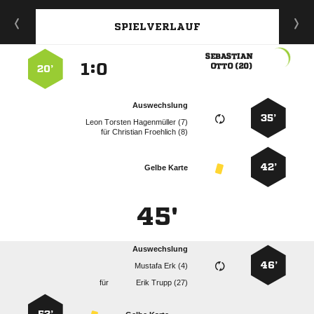
SPIELVERLAUF

:


 
20’
Auswechslung
35’
   
für
  
42’
Gelbe Karte
45'
Auswechslung
46’
  
für
  