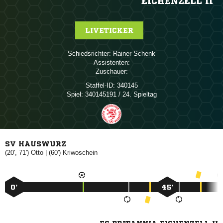
EICHENZELL II
LIVETICKER
Schiedsrichter:
 
Assistenten:
Zuschauer:
Staffel-ID:
340145
Spiel:
340145191 / 24. Spieltag
SV HAUSWURZ
(20', 71')

| (60')

0’
45’