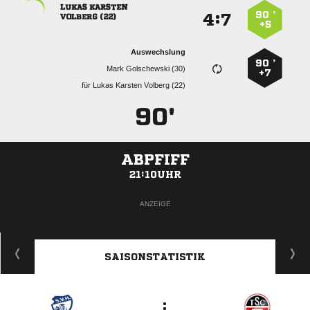
 
90 ’
:


 
+5
Auswechslung
90 ’
  
+7
für
   
90'
ABPFIFF
21:10UHR
ANZEIGE
SAISONSTATISTIK
: