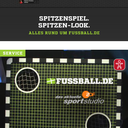
SPITZENSPIEL.
SPITZEN-LOOK.
ALLES RUND UM FUSSBALL.DE
SERVICE