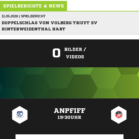
SPIELBERICHTE & NEWS
11.05.2026 | SPIELBERICHT
DOPPELSCHLAG VON VOLBERG TRIFFT SV
HINTERWEIDENTHAL HART
0
BILDER /
VIDEOS
ANZEIGE
ANPFIFF
19:30UHR