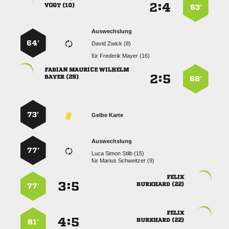
:


 
63’
Auswechslung
64’
  
für
  
  
:


 
68’
73’
Gelbe Karte
Auswechslung
77’
   
für
  

:


 
77’

:


 
81’