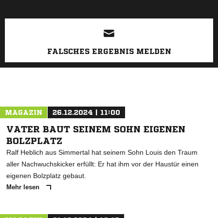
FALSCHES ERGEBNIS MELDEN
MAGAZIN
26.12.2024 | 11:00
VATER BAUT SEINEM SOHN EIGENEN
BOLZPLATZ
Ralf Heblich aus Simmertal hat seinem Sohn Louis den Traum
aller Nachwuchskicker erfüllt: Er hat ihm vor der Haustür einen
eigenen Bolzplatz gebaut.
Mehr lesen